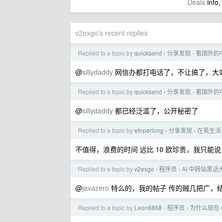
Deals
info,
v2exgo's recent replies
Replied to a topic by
quicksand
分享发现
看国外的
›
›
@
sillydaddy
网信办都打电话了，不让搞了，大站都
Replied to a topic by
quicksand
分享发现
看国外的
›
›
@
sillydaddy
都已经泛滥了，公开秘密了
Replied to a topic by
etnperlong
分享发现
在英生活，
›
›
不值得，浪费的时间 远比 10 欧珍贵，我只能
Replied to a topic by
v2exgo
程序员
AI 中转站黑
›
›
@
javazero
特么的，我的帖子 传的贼几把广，
Replied to a topic by
Leon6868
程序员
为什么现在 C
›
›