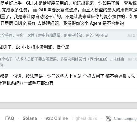
为简单好上手，CLI 才是给程序员用的，能玩出花来，你如果了解一套系统
起来 完成很多任务， 而 GUI 需要反复点点点，而且大模型的最大的用途就
末倒置了，我是来让你自动化干活的，不是让我来适应你的复杂操作的，如
开层层 GUI 的操作 去处理问题，我觉得你这个 Agent 是不合格的
话大全整理，带你一次性了解中转站逻辑，别用中转站，用的不明不白
Jul 2
了，2c 小 b 根本没利润，做个屌
这个帖子「技术人员都不要去碰菠菜、多层次网络营销（传销/MLM）、未经合
Jul 1

是一句话，按法理讲，你们这些人上 v 站 全抓去判了 都不会违反立法
侵计算机系统罪一点毛病都没有
·
FAQ
·
Solana
·
922 Online
Highest 6679
·
Select Languag