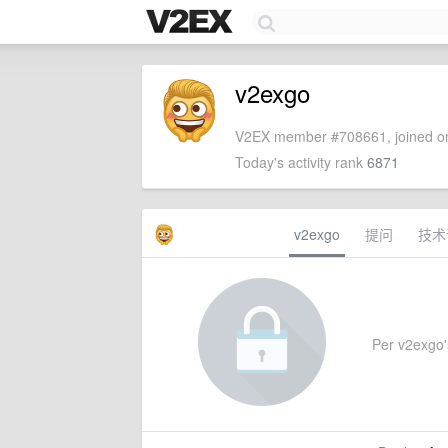
v2exgo
V2EX member #708661, joined on
Today's activity rank
6871
v2exgo
提问
技术
Per v2exgo's