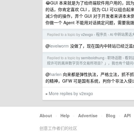
😂GUI 本来就是为了给终端软件用户用的，因
的话，你肯定喜欢 CLI ，因为 CLI 可以组合
减少你的操作，弄个 GUI 对于开发者来讲本
你做一个 Agent 不能用对话搞定问题，需要我拨
Replied to a topic by
v2exgo
程序员
AI 中转站黑
›
›
@
levelworm
没做了，现在国内中转站已经泛滥成灾
Replied to a topic by
semiboldhung
职场话题
看到
›
›
规许可的离岸数字货币交易所项目？」，我也有个疑问
@
harlen
向来都是弹性执法，严格立法，抓不抓都
的精神，GFW 可是国有系统，判你个非法入
More replies by v2exgo
»
About
·
Help
·
Advertise
·
Blog
·
API
创意工作者们的社区