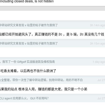
 including closed deals, is not hidden
中转站研究文章发现 v 站里的帖子被作为案例了
3h 14m ag
已经开始避风头了，真正赚钱的不是 2c ，是 b 端，2c 真没有几个钱
中转站研究文章发现 v 站里的帖子被作为案例了
3h 15m ag
我写了一份 Giffgaff 实战版退款及维权指南
1 day ag
说 吃香太难看，以后再也不信什么欧洲了
话大全整理，带你一次性了解中转站逻辑，别用中转站，用的不明不白
Jul 2
结果我的站点 根本没人用，赚钱的都是大佬，我只是一个小弟
LI agent 应用那么火， GUI 不好用吗？
Jul 2