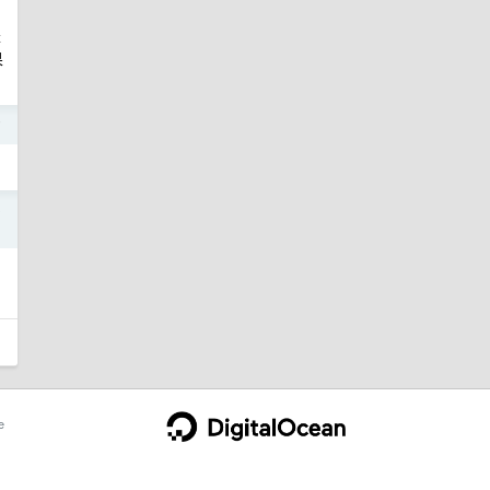
是
果
7
0
e