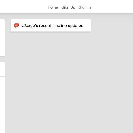
Home
Sign Up
Sign In
v2exgo's recent timeline updates