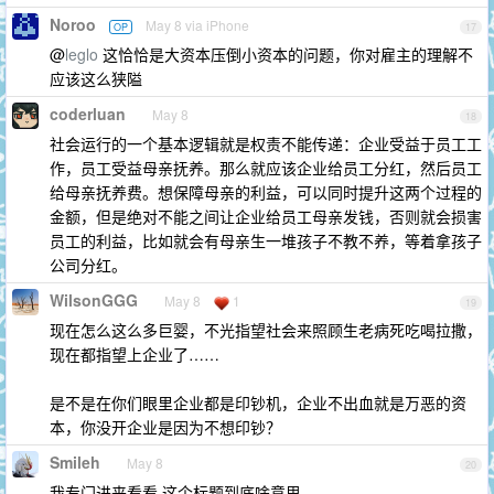
Noroo
May 8 via iPhone
OP
17
@
leglo
这恰恰是大资本压倒小资本的问题，你对雇主的理解不
应该这么狭隘
coderluan
May 8
18
社会运行的一个基本逻辑就是权责不能传递：企业受益于员工工
作，员工受益母亲抚养。那么就应该企业给员工分红，然后员工
给母亲抚养费。想保障母亲的利益，可以同时提升这两个过程的
金额，但是绝对不能之间让企业给员工母亲发钱，否则就会损害
员工的利益，比如就会有母亲生一堆孩子不教不养，等着拿孩子
公司分红。
WilsonGGG
May 8
1
19
现在怎么这么多巨婴，不光指望社会来照顾生老病死吃喝拉撒，
现在都指望上企业了……
是不是在你们眼里企业都是印钞机，企业不出血就是万恶的资
本，你没开企业是因为不想印钞？
Smileh
May 8
20
我专门进来看看 这个标题到底啥意思