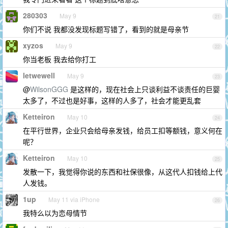
280303
May 9
21
你们不说 我都没发现标题写错了，看到的就是母亲节
xyzos
May 9
22
你当老板 我去给你打工
letwewell
May 9
23
@
WilsonGGG
是这样的，现在社会上只谈利益不谈责任的巨婴
太多了，不过也是好事，这样的人多了，社会才能更乱套
Ketteiron
May 10
24
在平行世界，企业只会给母亲发钱，给员工扣等额钱，意义何在
呢？
Ketteiron
May 10
25
发散一下，我觉得你说的东西和社保很像，从这代人扣钱给上代
人发钱。
1up
May 11 via iPhone
26
我特么以为恋母情节