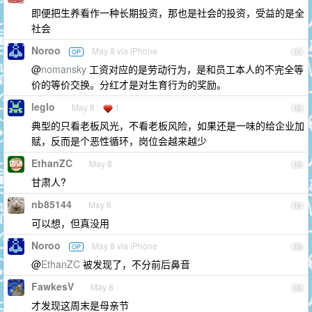
即便把生养看作一种长期投资，那也是社会的投资，受益的是全
社会
Noroo
May 8 via iPhone
OP
11
@
nomansky
工资对应的是劳动行为，是和员工本人的不完全等
价的等价交换。分红才是对生育行为的奖励。
leglo
May 8
1
12
典型的只看老板风光，不看老板风险，如果还是一味的给企业加
赋，反而是个恶性循环，岗位会越来越少
EthanZC
May 8
13
甘肃人?
nb85144
May 8
14
可以想，但真没用
Noroo
May 8 via iPhone
OP
15
@
EthanZC
被发现了，不分前后鼻音
FawkesV
May 8
16
才发现这周末是母亲节