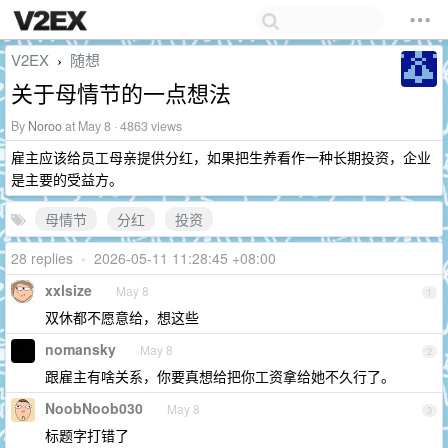
V2EX
随想
›
关于母情节的一点想法
By
Noroo
at May 8 · 4863 views
雇主应该给员工母亲提供分红，如果把生养看作一种长期投资，企业
是主要的受益方。
母情节
分红
投资
28 replies
•
2026-05-11 11:28:45 +08:00
xxlsize
May 8
1
双休都不愿意给，想这些
nomansky
May 8
2
跟雇主有啥关系，你要真想给把你工资拿给她不久行了。
NoobNoob030
May 8
3
标题字打错了