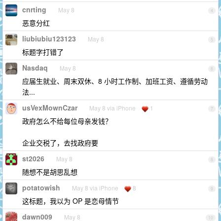
cnrting
May 8
4
恶意分红
liubiubiu123123
May 8
5
标题字打错了
Nasdaq
May 8
6
应届生就业、周末双休、8 小时工作制、加班工资、遵循劳动
法...
usVexMownCzar
May 8 via iPhone
1
7
政府怎么不给每位母亲发钱？
企业交税了，去找政府要
st2026
May 8
8
随想不是胡思乱想
potatowish
May 8 via iPhone
8
9
这标题，我以为 OP 是恋母情节
dawn009
May 8
10