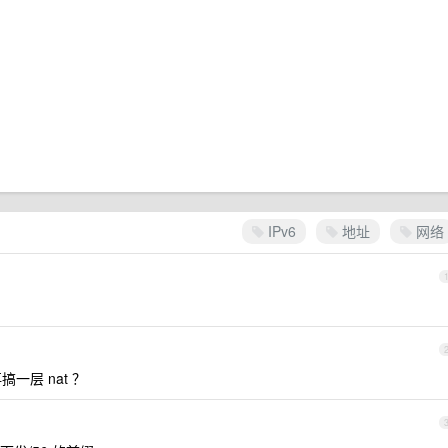
IPv6
地址
网络
一层 nat ？