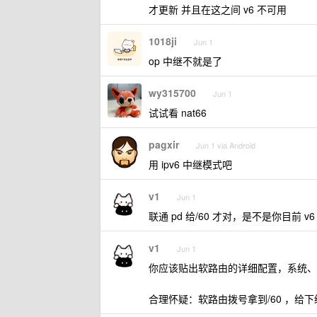
才更新 并且在这之间 v6 不可用
1018ji
Jun 1
op 中继不就是了
wy315700
Jun 1
试试看 nat66
pagxir
Jun 1 via Android
用 ipv6 中继模式吧
v1
Jun 1
联通 pd 给/60 才对，是不是你目前 v
v1
Jun 1
你应该贴出软路由的详细配置，系统、v6
合理怀疑：软路由拨号拿到/60 ，给