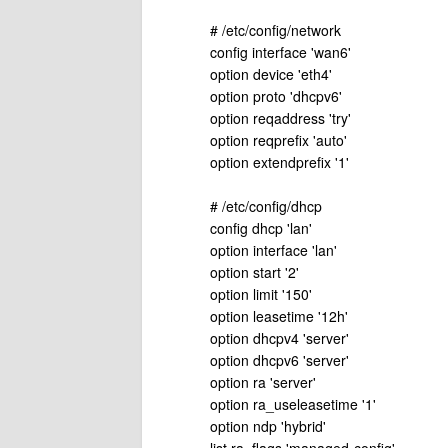
# /etc/config/network
config interface 'wan6'
option device 'eth4'
option proto 'dhcpv6'
option reqaddress 'try'
option reqprefix 'auto'
option extendprefix '1'
# /etc/config/dhcp
config dhcp 'lan'
option interface 'lan'
option start '2'
option limit '150'
option leasetime '12h'
option dhcpv4 'server'
option dhcpv6 'server'
option ra 'server'
option ra_useleasetime '1'
option ndp 'hybrid'