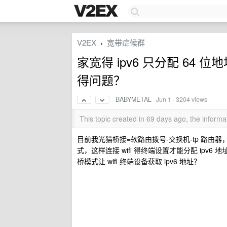
V2EX
宽带症候群
›
家宽得 ipv6 只分配 64 
得问题？
BABYMETAL
·
Jun 1
· 3204 views
This topic created in 69 days ago, the infor
目前我光猫桥接=软路由拨号-交换机-tp 路由器，但
式，这样连接 wifi 得终端设置才能分配 ipv6 
桥模式让 wifi 终端设备获取 ipv6 地址？