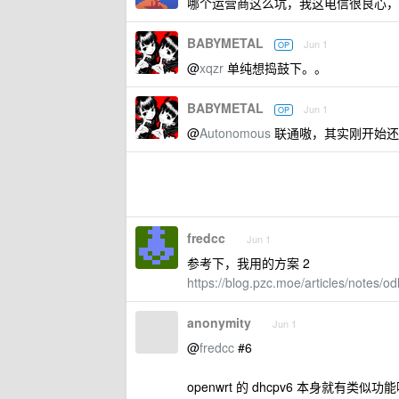
哪个运营商这么坑，我这电信很良心，下
BABYMETAL
Jun 1
OP
@
xqzr
单纯想捣鼓下。。
BABYMETAL
Jun 1
OP
@
Autonomous
联通嗷，其实刚开始还是
fredcc
Jun 1
参考下，我用的方案 2
https://blog.pzc.moe/articles/notes/
anonymity
Jun 1
@
fredcc
#6
openwrt 的 dhcpv6 本身就有类似功能