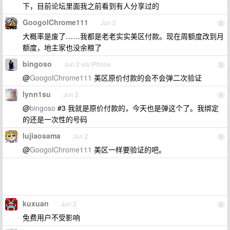
下，目前论坛里面我之前看到有人分享过的
GoogolChrome111
Jun 2
2
大概率是废了……我都是老老实实美区付款。现在周额度改到月
额度，地主家也没余粮了
bingoso
Jun 2 via iPhone
3
@
GoogolChrome111
美区原价付款的会不会弹二次验证
lynn1su
Jun 2
4
@
bingoso
#3 我就是原价付款的，今天也是弹这个了。我绑定
的还是一次性的号码
lujiaosama
Jun 2
5
@
GoogolChrome111
美区一样要验证的吧。
kuxuan
Jun 2
6
免费用户不受影响