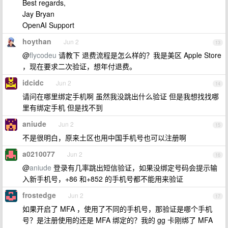
Best regards,
Jay Bryan
OpenAI Support
hoythan
Jun 2
13
@
flycodeu
请教下 退费流程是怎么样的？我是美区 Apple Store
，现在要求二次验证，想年付退费。
idcidc
Jun 2
14
请问在哪里绑定手机啊 虽然我没跳出什么验证 但是我想找找哪
里有绑定手机 但是找不到
aniude
Jun 2
15
不是很明白，原来土区也用中国手机号也可以注册啊
a0210077
Jun 2
16
@
aniude
登录有几率跳出短信验证，如果没绑定号码会提示输
入新手机号，+86 和+852 的手机号都不能用来验证
frostedge
Jun 2
17
如果开启了 MFA ，使用了不同的手机号，那验证是哪个手机
号？是注册使用的还是 MFA 绑定的？我的 gg 卡刚绑了 MFA