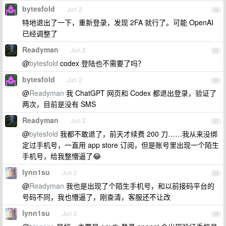
bytesfold
Jun 2
24
特地退出了一下，重新登录，发现 2FA 就行了。可能 OpenAI
已经调整了
Readyman
Jun 2
25
@
bytesfold
codex 登陆也不需要了吗？
bytesfold
Jun 2
26
@
Readyman
我 ChatGPT 网页和 Codex 都退出登录，验证了
两次，目前是没有 SMS
Readyman
Jun 2
27
@
bytesfold
我都不敢退了，前天才续费 200 刀……我从来没绑
定过手机号，一直用 app store 订阅，但是账号里出现一个陌生
手机号，给我整懵逼了😂
lynn1su
Jun 2
28
@
Readyman
我也是出现了个陌生手机号，和以前接码平台的
号码不同，我也懵逼了，刚查清，客服还不让改
lynn1su
Jun 2
29