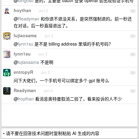
@
bingoso
是的，主要是 oauth 登录 openai 会出现验证手机号
hoythan
Jun 2
30
@
Readyman
和你退不退没关系，是突然强制退的。前一秒还
在对话，后一秒直接退出了。
lujiaosama
Jun 2
31
@
lynn1su
是不是 billing address 里填的手机号码？
lynn1su
Jun 3
32
@
lujiaosama
不是啊
entropyR
Jun 3
33
问下大佬们，一个手机号可以绑定多个 gpt 账号么
Readyman
Jun 3
34
@
hoythan
看消息奥特曼取消二验了，看来投诉的人不少
• 请不要在回答技术问题时复制粘贴 AI 生成的内容