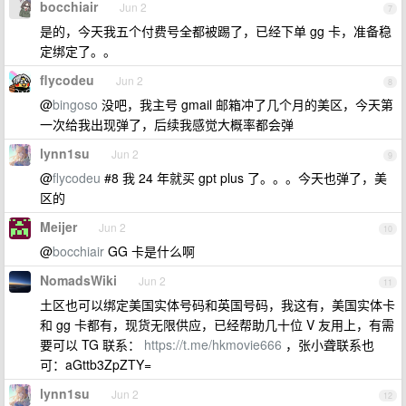
bocchiair
Jun 2
7
是的，今天我五个付费号全都被踢了，已经下单 gg 卡，准备稳
定绑定了。。
flycodeu
Jun 2
8
@
bingoso
没吧，我主号 gmail 邮箱冲了几个月的美区，今天第
一次给我出现弹了，后续我感觉大概率都会弹
lynn1su
Jun 2
9
@
flycodeu
#8 我 24 年就买 gpt plus 了。。。今天也弹了，美
区的
Meijer
Jun 2
10
@
bocchiair
GG 卡是什么啊
NomadsWiki
Jun 2
11
土区也可以绑定美国实体号码和英国号码，我这有，美国实体卡
和 gg 卡都有，现货无限供应，已经帮助几十位 V 友用上，有需
要可以 TG 联系：
https://t.me/hkmovie666
，张小聋联系也
可：aGttb3ZpZTY=
lynn1su
Jun 2
12