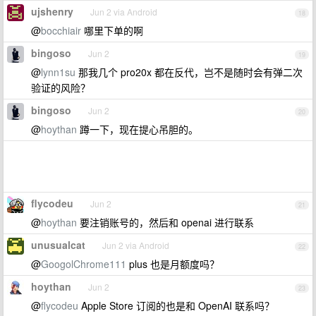
ujshenry
Jun 2 via Android
18
@
bocchiair
哪里下单的啊
bingoso
Jun 2
19
@
lynn1su
那我几个 pro20x 都在反代，岂不是随时会有弹二次
验证的风险？
bingoso
Jun 2
20
@
hoythan
蹲一下，现在提心吊胆的。
flycodeu
Jun 2
21
@
hoythan
要注销账号的，然后和 openai 进行联系
unusualcat
Jun 2 via Android
22
@
GoogolChrome111
plus 也是月额度吗？
hoythan
Jun 2
23
@
flycodeu
Apple Store 订阅的也是和 OpenAI 联系吗？