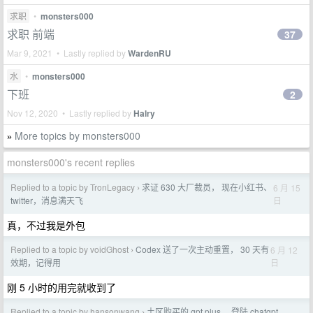
求职
•
monsters000
求职 前端
37
Mar 9, 2021 • Lastly replied by
WardenRU
水
•
monsters000
下班
2
Nov 12, 2020 • Lastly replied by
Halry
More topics by monsters000
»
monsters000's recent replies
Replied to a topic by TronLegacy
求证 630 大厂裁员， 现在小红书、
6 月 15
›
日
twitter，消息满天飞
真，不过我是外包
Replied to a topic by voidGhost
Codex 送了一次主动重置， 30 天有
6 月 12
›
日
效期，记得用
刚 5 小时的用完就收到了
Replied to a topic by hansonwang
土区购买的 gpt plus， 登陆 chatgpt
›