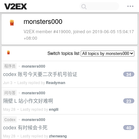
monsters000
V2EX member #419000, joined on 2019-06-05 15:04:17
+08:00
Switch topics list
程序员
•
monsters000
codex 账号今天要二次手机号验证
34
Jun 3 • Lastly replied by
Readyman
问与答
•
monsters000
隔壁 L 站小作文好难啊
23
May 28 • Lastly replied by
engili
Codex
•
monsters000
codex 有时候会卡死
40
May 28 • Lastly replied by
zhenwang