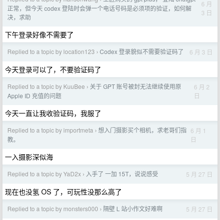
6 月
正常，但今天 codex 登陆时会弹一个电话号码是必须项的验证，如何解
3 日
决，求助
下午登录好像不需要了
Replied to a topic by location123
Codex 登录貌似不需要验证码了
6 月 3 日
›
今天登录可以了，不要验证码了
Replied to a topic by KuuBee
关于 GPT 账号被封无法继续使用原
6 月 2
›
日
Apple ID 充值的问题
今天一直让我收验证码，我服了
Replied to a topic by importmeta
想入门摄影买个相机，求老哥们指
6 月 1
›
日
教。
一入摄影深似海
Replied to a topic by YaD2x
入手了 一加 15T，说说感受
5 月 27 日
›
现在也没氢 OS 了，可玩性没那么高了
Replied to a topic by monsters000
隔壁 L 站小作文好难啊
5 月 27 日
›