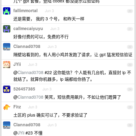
几个 gpt 套餐，登陆 codex 都没提示过验证码
fallimmortal
Jun 3
20
还是需要， 我的 3 个号， 和昨天一样
callmecaiyuyu
Jun 3
21
好像付费的可以，免费的不行
Clannad0708
Jun 3
22
隔壁站看到的，有人用小鸡并发跑了请求，让 gpt 猛发短信验证
JYii
Jun 3
23
@
Clannad0708
#22 这你能信？个人能有几台机，直接封 ip 不
就结了。就算你机器多，ip 端都给你扬了。
526457385
Jun 3
24
@
Clannad0708
笑死，短信费用飙升，不如让他们蹬算了
Fitz
Jun 3
25
土区的 plus 确实可以了，不要求验证了
Clannad0708
Jun 3
26
@
JYii
#23 不懂