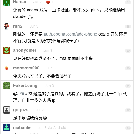
Hanso
Jun 3
1
27
免费的 codex 账号一直卡验证，都不敢买 plus 。只能继续用
claude 了。
run2
Jun 3
28
刚试的，还是要
auth.openai.com/add-phone
852 5 开头还是
不行(可能是因为预充值号都被卡了)
anonydmer
Jun 3
29
现在好像根本登录不了，mfa 页面刷不出来
monsters000
Jun 3
30
今天登录可以了，不要验证码了
FakerLeung
Jun 3
31
@
JYii
#23 这是帖子是真的，我看了，他之前薅了几千个 ip 代
理，有非常多的肉鸡 ip
gogozs
Jun 3
32
是不是骗我续费😂
matianle
Jun 3 via Android
33