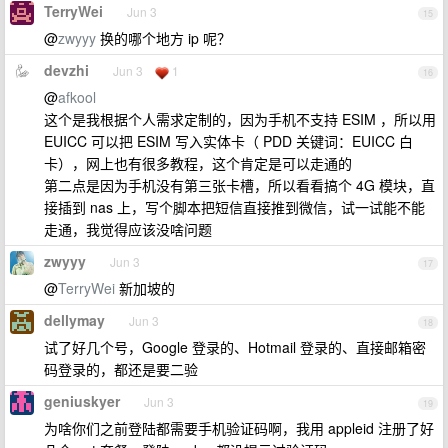
TerryWei
Jun 3
15
@
zwyyy
换的哪个地方 ip 呢？
devzhi
Jun 3
1
16
@
afkool
这个是我根据个人需求定制的，因为手机不支持 ESIM ，所以用
EUICC 可以把 ESIM 写入实体卡（ PDD 关键词：EUICC 白
卡），网上也有很多教程，这个肯定是可以走通的
第二点是因为手机没有第三张卡槽，所以看看搞个 4G 模块，直
接插到 nas 上，写个脚本把短信直接推到微信，试一试能不能
走通，我觉得应该没啥问题
zwyyy
Jun 3
17
@
TerryWei
新加坡的
dellymay
Jun 3
18
试了好几个号，Google 登录的、Hotmail 登录的、直接邮箱密
码登录的，都还是要二验
geniuskyer
Jun 3
19
为啥你们之前登陆都需要手机验证码啊，我用 appleid 注册了好