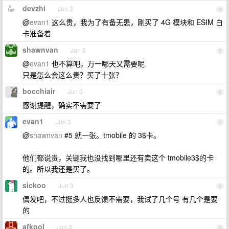
devzhi
Jun 3
4
@
evan1
这么贵，我为了有备无患，刚买了 4G 模块和 ESIM 白
卡准备着
shawnvan
Jun 3
5
@
evan1
也不算吧，万一哪天又需要呢
只是怎么会这么贵？买了十张？
bocchiair
Jun 3
6
感谢提醒，确实不需要了
evan1
Jun 3
7
@
shawnvan
#5 就一张。tmobile 的 3$卡。
他们都说贵，关键我也没找到哪里还有卖这个 tmobile3$的卡
的。所以我还是买了。
sickoo
Jun 3
8
偶发吧，不过挺多人也反馈不需要，我试了几个号 有几个是要
的
afkool
Jun 3
9