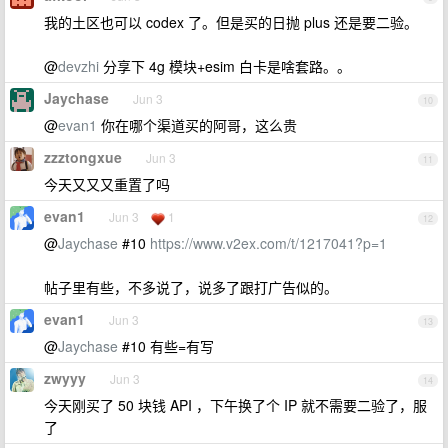
我的土区也可以 codex 了。但是买的日抛 plus 还是要二验。
@
devzhi
分享下 4g 模块+esim 白卡是啥套路。。
Jaychase
Jun 3
10
@
evan1
你在哪个渠道买的阿哥，这么贵
zzztongxue
Jun 3
11
今天又又又重置了吗
evan1
Jun 3
1
12
@
Jaychase
#10
https://www.v2ex.com/t/1217041?p=1
帖子里有些，不多说了，说多了跟打广告似的。
evan1
Jun 3
13
@
Jaychase
#10 有些=有写
zwyyy
Jun 3
14
今天刚买了 50 块钱 API ，下午换了个 IP 就不需要二验了，服
了