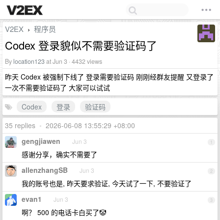
V2EX
程序员
›
Codex 登录貌似不需要验证码了
By
location123
at Jun 3 · 4432 views
昨天 Codex 被强制下线了 登录需要验证码 刚刚经群友提醒 又登录了
一次不需要验证码了 大家可以试试
Codex
登录
验证码
35 replies
•
2026-06-08 13:55:29 +08:00
gengjiawen
Jun 3
1
感谢分享，确实不需要了
allenzhangSB
Jun 3
2
我的账号也是, 昨天要求验证, 今天试了一下, 不要验证了
evan1
Jun 3
3
啊？ 500 的电话卡白买了🤡