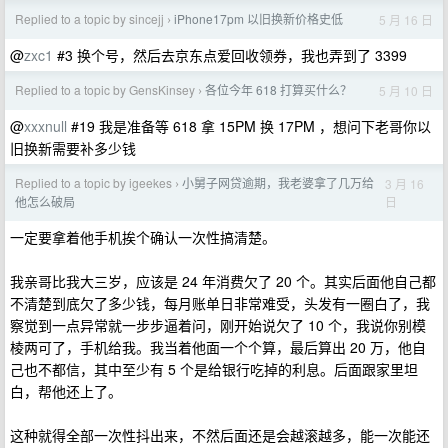
Replied to a topic by sincejj
iPhone17pm 以旧换新价格史低
5 月 16 日
›
@
zxc1
#3 换个号，然后去京东点爱回收领券，我也弄到了 3399
Replied to a topic by GensKinsey
各位今年 618 打算买什么？
5 月 10 日
›
@
xxxnull
#19 我是准备等 618 拿 15PM 换 17PM ，想问下老哥你以
旧换新需要补多少钱
Replied to a topic by igeekes
小舅子网贷逾期，我老婆拿了几万给
3 月 16
›
日
他怎么破局
一定要拿着他手机挨个确认一次性搞清楚。
我亲哥比我大三岁，应该是 24 年消费欠了 20 个。其实后面他自己都
不清楚到底欠了多少钱，每月账单日非常难受，头发有一圈白了，我
察觉到一点异常就一步步逼着问，刚开始说欠了 10 个，我说你别模
棱两可了，手机给我。我当着他面一个个算，最后算出 20 万，他自
己也不都信，其中至少有 5 个是给银行吃掉的利息。后面跟家里坦
白，帮他还上了。
这种就得全部一次性抖出来，不然后面还是会越滚越多，能一次能还