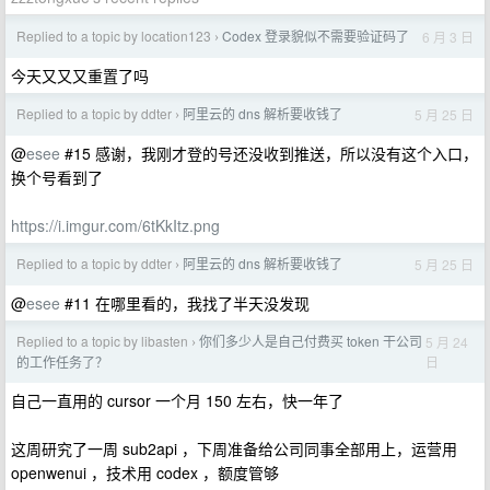
Replied to a topic by location123
Codex 登录貌似不需要验证码了
6 月 3 日
›
今天又又又重置了吗
Replied to a topic by ddter
阿里云的 dns 解析要收钱了
5 月 25 日
›
@
esee
#15 感谢，我刚才登的号还没收到推送，所以没有这个入口，
换个号看到了
https://i.imgur.com/6tKkItz.png
Replied to a topic by ddter
阿里云的 dns 解析要收钱了
5 月 25 日
›
@
esee
#11 在哪里看的，我找了半天没发现
Replied to a topic by libasten
你们多少人是自己付费买 token 干公司
5 月 24
›
日
的工作任务了？
自己一直用的 cursor 一个月 150 左右，快一年了
这周研究了一周 sub2api ，下周准备给公司同事全部用上，运营用
openwenui ，技术用 codex ，额度管够