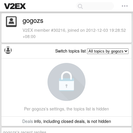
gogozs
V2EX member #30216, joined on 2012-12-03 19:28:52
+08:00
Switch topics list
Per gogozs's settings, the topics list is hidden
Deals
info, including closed deals, is not hidden
gogozs's recent replies