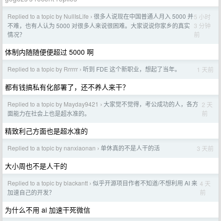
Replied to a topic by NullIsLife
很多人说现在中国普通人月入 5000 并
5 小时
›
3 分钟
不难，也有人认为 5000 对很多人来说很困难。大家说说你家乡的真实
前
情况？
体制内随随便便超过 5000 啊
Replied to a topic by Rrrrrr
听到 FDE 这个新职业，想起了当年。
1 天前
›
都有钱搞私有化部署了，还不养人来干？
Replied to a topic by Mayday9421
大家觉不觉得，考公成功的人，各方
2 天
›
前
面能力在社会上也是超水准的。
精致利己方面也是超水准的
Replied to a topic by nanxiaonan
单休真的不是人干的活
3 天前
›
大小周也不是人干的
Replied to a topic by blackantt
似乎开源项目作者不知道/不想利用 AI 来
4 天
›
前
加速自己的开发？
为什么不用 ai 加速干死微信