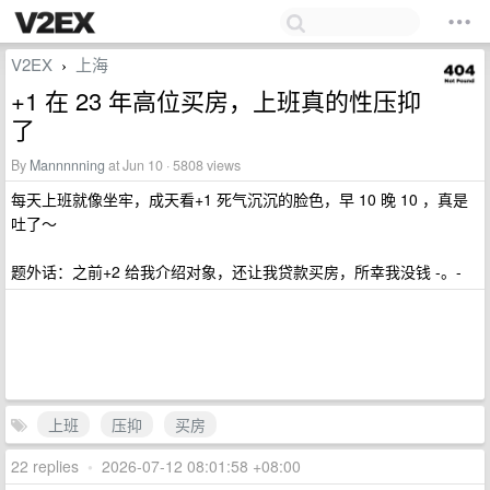
V2EX
上海
›
+1 在 23 年高位买房，上班真的性压抑
了
By
Mannnnning
at Jun 10 · 5808 views
每天上班就像坐牢，成天看+1 死气沉沉的脸色，早 10 晚 10 ，真是
吐了～
题外话：之前+2 给我介绍对象，还让我贷款买房，所幸我没钱 -。-
上班
压抑
买房
22 replies
•
2026-07-12 08:01:58 +08:00