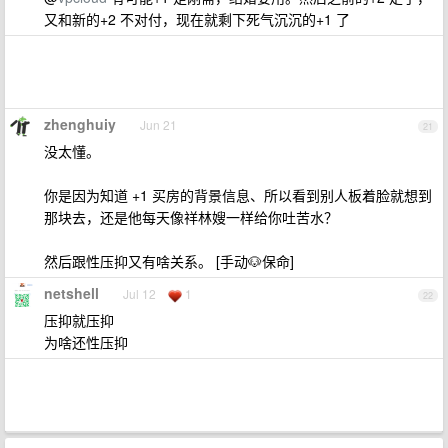
又和新的+2 不对付，现在就剩下死气沉沉的+1 了
zhenghuiy
Jun 21
21
没太懂。
你是因为知道 +1 买房的背景信息、所以看到别人板着脸就想到
那块去，还是他每天像祥林嫂一样给你吐苦水？
然后跟性压抑又有啥关系。 [手动🐶保命]
netshell
Jul 12
1
22
压抑就压抑
为啥还性压抑