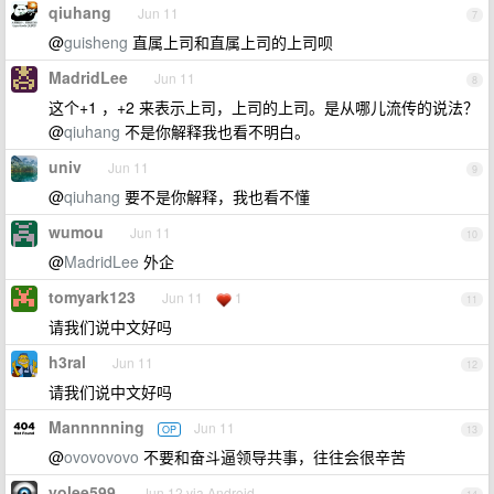
qiuhang
Jun 11
7
@
guisheng
直属上司和直属上司的上司呗
MadridLee
Jun 11
8
这个+1 ，+2 来表示上司，上司的上司。是从哪儿流传的说法？
@
qiuhang
不是你解释我也看不明白。
univ
Jun 11
9
@
qiuhang
要不是你解释，我也看不懂
wumou
Jun 11
10
@
MadridLee
外企
tomyark123
Jun 11
1
11
请我们说中文好吗
h3ral
Jun 11
12
请我们说中文好吗
Mannnnning
Jun 11
OP
13
@
ovovovovo
不要和奋斗逼领导共事，往往会很辛苦
yolee599
Jun 12 via Android