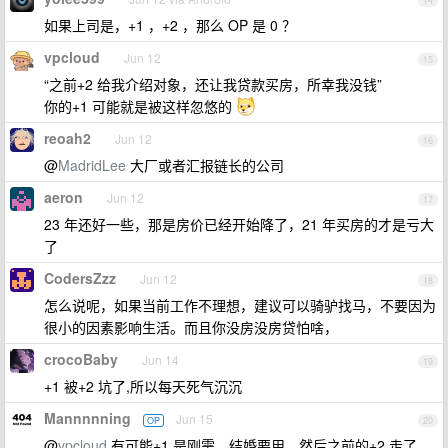
14
如果上司是，+1 ，+2 ，那么 OP 是 0 ？
vpcloud
Jun 12
15
“之前+2 给我介绍对象，还让我贷款买房，所幸我没钱”
你的+1 可能就是被这样忽悠的
reoah2
Jun 12
16
@
MadridLee
大厂或者汇报链长的公司
aeron
Jun 12
17
23 年还好一些，那是房价已经开始降了，21 年买房的才是亏大
了
CodersZzz
Jun 12
18
怎么说呢，如果当前工作不理想，建议可以骑驴找马，不要因为
很小的因素影响生活。而且你没房没房贷怕啥，
crocoBaby
Jun 14
19
+1 被+2 坑了,所以每天死气沉沉
Mannnnning
Jun 15
OP
20
@
vpcloud
有可能+1 是刚需，结婚要用。然后之前的+2 走了，