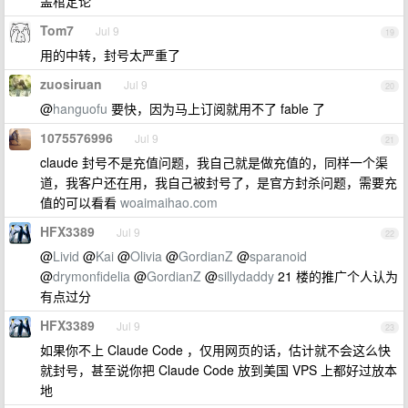
盖棺定论
Tom7
Jul 9
19
用的中转，封号太严重了
zuosiruan
Jul 9
20
@
hanguofu
要快，因为马上订阅就用不了 fable 了
1075576996
Jul 9
21
claude 封号不是充值问题，我自己就是做充值的，同样一个渠
道，我客户还在用，我自己被封号了，是官方封杀问题，需要充
值的可以看看
woaimaihao.com
HFX3389
Jul 9
22
@
Livid
@
Kai
@
Olivia
@
GordianZ
@
sparanoid
@
drymonfidelia
@
GordianZ
@
sillydaddy
21 楼的推广个人认为
有点过分
HFX3389
Jul 9
23
如果你不上 Claude Code ，仅用网页的话，估计就不会这么快
就封号，甚至说你把 Claude Code 放到美国 VPS 上都好过放本
地