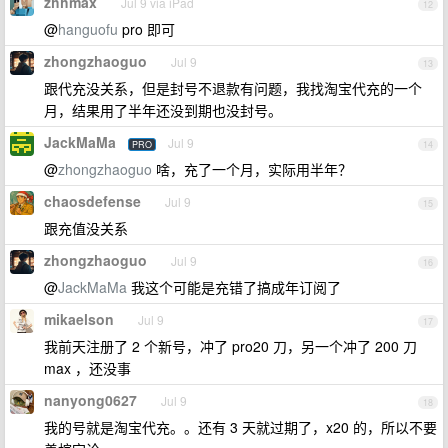
zhhmax
Jul 9 via iPad
12
@
hanguofu
pro 即可
zhongzhaoguo
Jul 9
13
跟代充没关系，但是封号不退款有问题，我找淘宝代充的一个
月，结果用了半年还没到期也没封号。
JackMaMa
Jul 9
PRO
14
@
zhongzhaoguo
啥，充了一个月，实际用半年？
chaosdefense
Jul 9
15
跟充值没关系
zhongzhaoguo
Jul 9
16
@
JackMaMa
我这个可能是充错了搞成年订阅了
mikaelson
Jul 9
17
我前天注册了 2 个新号，冲了 pro20 刀，另一个冲了 200 刀
max ，还没事
nanyong0627
Jul 9
18
我的号就是淘宝代充。。还有 3 天就过期了，x20 的，所以不要