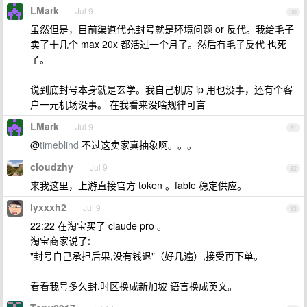
LMark
Jul 9
30
虽然但是，目前渠道代充封号就是环境问题 or 反代。我给毛子
卖了十几个 max 20x 都活过一个月了。然后有毛子反代 也死
了。
说到底封号本身就是玄学。我自己机房 ip 用也没事，还有个客
户一元机场没事。 在我看来没啥规律可言
LMark
Jul 9
31
@
timeblind
不过这卖家真抽象啊。。。
cloudzhy
Jul 9
32
来我这里，上游直接官方 token 。fable 稳定供应。
lyxxxh2
Jul 9
33
22:22 在淘宝买了 claude pro 。
淘宝商家说了:
"封号自己承担后果,没有钱退"（好几遍）,接受再下单。
看看我号多久封,时区换成新加坡 语言换成英文。