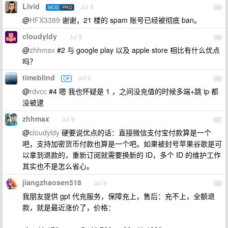
Livid
Jul 9
MOD
PRO
24
@
HFX3389
谢谢，21 楼的 spam 账号已经被彻底 ban。
cloudyldy
Jul 9
25
@
zhhmax
#2 与 google play 以及 apple store 相比有什么优点
吗？
timeblind
Jul 9
OP
26
@
rdvcc
#4 嗯 我也怀疑是 1 ，之间没充值的时候多端+跳 ip 都
没被逮
zhhmax
Jul 9
27
@
cloudyldy
硬要说优点的话：直接微信支付宝付款算是一个
吧，支持加密货币付款也算是一个吧。如果被封号苹果谷歌是可
以拿到退款的，重新订阅就需要换新的 ID，多个 ID 的维护工作
其实也不是怎么省心。
jiangzhaosen518
Jul 9
28
我朋友提供 gpt 代充服务，保障充上，售后：充不上，全额退
款，就是最近涨价了，价格：