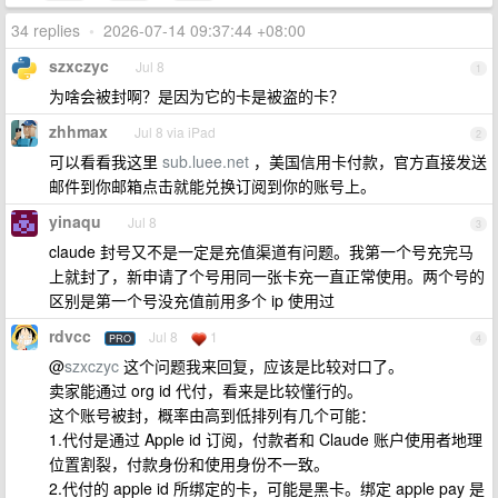
34 replies
•
2026-07-14 09:37:44 +08:00
szxczyc
Jul 8
1
为啥会被封啊？是因为它的卡是被盗的卡？
zhhmax
Jul 8 via iPad
2
可以看看我这里
sub.luee.net
，美国信用卡付款，官方直接发送
邮件到你邮箱点击就能兑换订阅到你的账号上。
yinaqu
Jul 8
3
claude 封号又不是一定是充值渠道有问题。我第一个号充完马
上就封了，新申请了个号用同一张卡充一直正常使用。两个号的
区别是第一个号没充值前用多个 ip 使用过
rdvcc
Jul 8
1
PRO
4
@
szxczyc
这个问题我来回复，应该是比较对口了。
卖家能通过 org id 代付，看来是比较懂行的。
这个账号被封，概率由高到低排列有几个可能：
1.代付是通过 Apple id 订阅，付款者和 Claude 账户使用者地理
位置割裂，付款身份和使用身份不一致。
2.代付的 apple id 所绑定的卡，可能是黑卡。绑定 apple pay 是