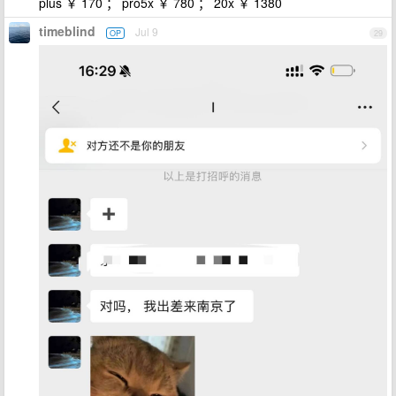
plus ￥ 170 ； pro5x ￥ 780 ； 20x ￥ 1380
timeblind
Jul 9
OP
29