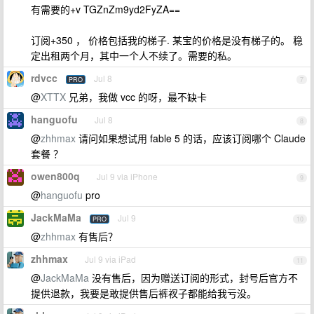
有需要的+v TGZnZm9yd2FyZA==
订阅+350 ， 价格包括我的梯子. 某宝的价格是没有梯子的。 稳
定出租两个月，其中一个人不续了。需要的私。
rdvcc
Jul 8
PRO
7
@
XTTX
兄弟，我做 vcc 的呀，最不缺卡
hanguofu
Jul 8
8
@
zhhmax
请问如果想试用 fable 5 的话，应该订阅哪个 Claude
套餐 ？
owen800q
Jul 9 via iPhone
9
@
hanguofu
pro
JackMaMa
Jul 9
PRO
10
@
zhhmax
有售后？
zhhmax
Jul 9 via iPad
11
@
JackMaMa
没有售后，因为赠送订阅的形式，封号后官方不
提供退款，我要是敢提供售后裤衩子都能给我亏没。