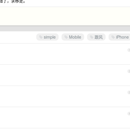
发错了，求移走。
simple
Mobile
跟风
iPhone