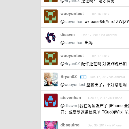
@
Bryan0Z
还在吗？ 刚才看见
wooyuntest
Dec 16, 2017
@
stevenhan
wx base64(Ymx1ZWlj
dissvm
Dec 17, 2017 via Android
@
stevenhan
出吗
wooyuntest
Dec 17, 2017
@
Bryan0Z
配件还在吗 好友昨晚已加
Bryan0Z
Dec 17, 2017 via Android
OP
@
wooyuntest
整套出了，不好意思啊
stevenhan
Dec 17, 2017 via iPhone
@
dissvm
[我在闲鱼发布了 [iPhone 
开；或复制这条信息￥ TCuo0jWlixj
dbsquirrel
Dec 30, 2017 via iPhone