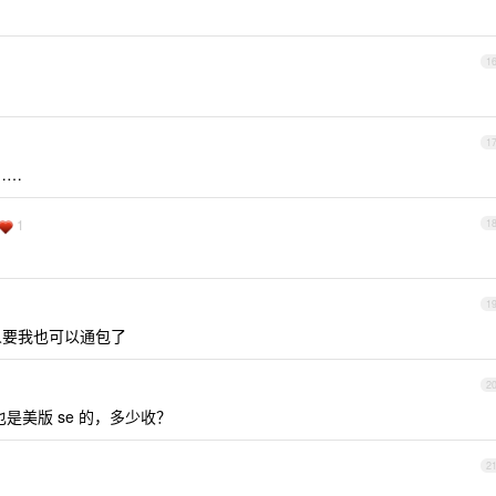
1
1
……
1
1
1
人要我也可以通包了
2
是美版 se 的，多少收？
2