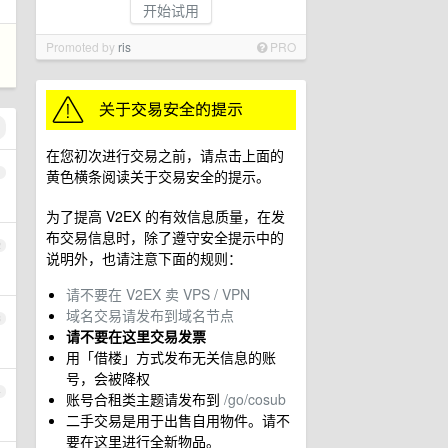
开始试用
Promoted by
ris
PRO
在您初次进行交易之前，请点击上面的
1
黄色横条阅读关于交易安全的提示。
为了提高 V2EX 的有效信息质量，在发
布交易信息时，除了遵守安全提示中的
2
说明外，也请注意下面的规则：
请不要在 V2EX 卖 VPS / VPN
域名交易请发布到域名节点
3
请不要在这里交易发票
用「借楼」方式发布无关信息的账
号，会被降权
4
账号合租类主题请发布到
/go/cosub
二手交易是用于出售自用物件。请不
要在这里进行全新物品。