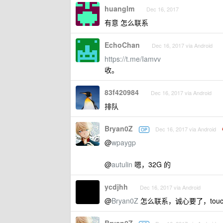
huanglm
Dec 16, 2017
有意 怎么联系
EchoChan
Dec 16, 2017 via Android
https://t.me/Iamvv
收。
83f420984
Dec 16, 2017 via Android
排队
Bryan0Z
Dec 16, 2017 via Android
OP
@
wpaygp
@
autulin
嗯，32G 的
ycdjhh
Dec 16, 2017 via Android
@
Bryan0Z
怎么联系，诚心要了，touc