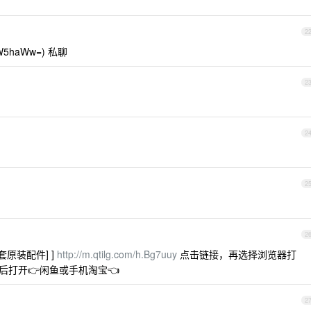
2
ZW5haWw=) 私聊
2
2
2
2
全套原装配件] ]
http://m.qtilg.com/h.Bg7uuy
点击链接，再选择浏览器打
 ￥后打开👉闲鱼或手机淘宝👈
2