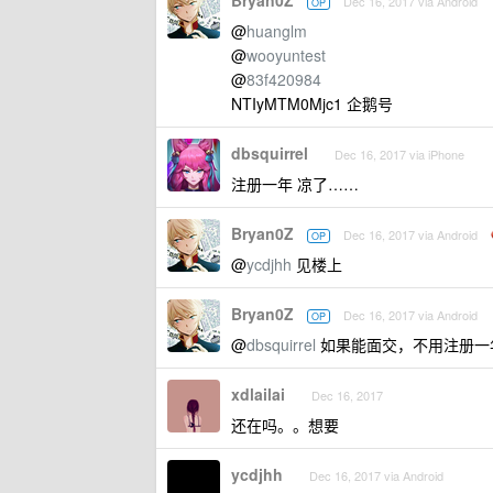
Bryan0Z
Dec 16, 2017 via Android
OP
@
huanglm
@
wooyuntest
@
83f420984
NTIyMTM0Mjc1 企鹅号
dbsquirrel
Dec 16, 2017 via iPhone
注册一年 凉了……
Bryan0Z
Dec 16, 2017 via Android
OP
@
ycdjhh
见楼上
Bryan0Z
Dec 16, 2017 via Android
OP
@
dbsquirrel
如果能面交，不用注册一年
xdlailai
Dec 16, 2017
还在吗。。想要
ycdjhh
Dec 16, 2017 via Android