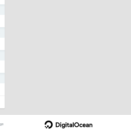
5
4
4
4
ge