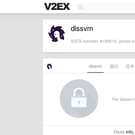
dissvm
V2EX member #189016, joined on
dissvm
提问
技术
Per dissvm's
Deals
info,