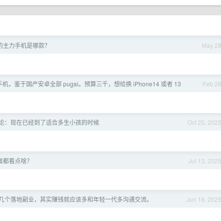
的主力手机是哪款？
May 2
，鉴于国产安卓全部 pugai。预算三千，想给换 iPhone14 或者 13
Feb 2
论：现在已经到了适合多生小孩的时候
Oct 25, 202
候都看点啥？
Jul 13, 202
几个落地副业，其实赚钱就应该多和年轻一代多沟通交流。
Jun 16, 202