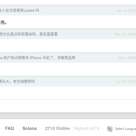
有人在日常使用 pixel4 吗
Jun 4, 202
两充。
性价比高点的软路由呗，稳定最重要
Nov 12, 202
one 用户有点想换非 iPhone 手机了，求推荐品牌
Oct 3, 202
得头大，有空调推荐吗
Jul 10, 202
·
FAQ
·
Solana
·
2710 Online
Highest 6679
·
Select Langua