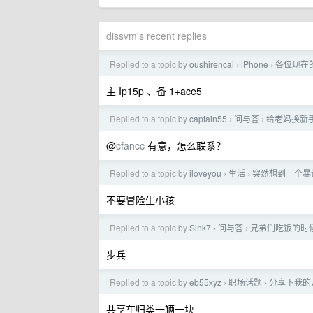
dissvm's recent replies
Replied to a topic by
oushirencai
iPhone
各位现在
›
›
主 Ip15p 、备 1+ace5
Replied to a topic by
captain55
问与答
给老妈换新手机
›
›
@
cfancc
有意，怎么联系？
Replied to a topic by
iloveyou
生活
突然想到一个暴
›
›
不要冒险生小孩
Replied to a topic by
Sink7
问与答
兄弟们吃饭的时
›
›
步兵
Replied to a topic by
eb55xyz
职场话题
分享下我的
›
›
共享车归类一辆一块