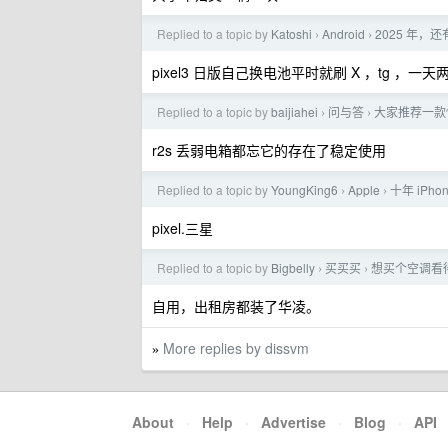
Replied to a topic by
Katoshi
Android
2025 年，还
›
›
pixel3 日版自己换电池平时就刷 X ，tg ，一天
Replied to a topic by
baijiahei
问与答
大家推荐一款
›
›
r2s 丢弱电箱都忘它的存在了稳定使用
Replied to a topic by
YoungKing6
Apple
十年 iPh
›
›
pixel.三星
Replied to a topic by
Bigbelly
买买买
想买个空调看
›
›
自用，出租房都装了华凌。
More replies by dissvm
»
About
·
Help
·
Advertise
·
Blog
·
API