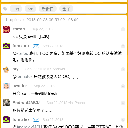
img
src
新街口
金子
11 replies
•
2018-09-28 09:53:02 +08:00
zorroc
Sep 22, 2018
1
ios 只会 swift 可以吗
formatex
Sep 22, 2018
OP
2
@
zorroc
我们用 OC 更多，如果基础好愿意转 OC 的话来试试
吧，谢谢你。
sty
Sep 22, 2018 via Android
3
@
formatex
居然教唆别人转 OC。。。
awolfer
Sep 22, 2018
4
只会 swift 一般都很 fresh
Android2MCU
Sep 22, 2018 via iPhone
5
职位描述太简略了……
formatex
Sep 25, 2018
OP
6
@
Android2MCU
我们没有太详细的要求，主要是基础好，其他