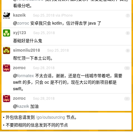
看缘分吧。
kazeik
Sep 25, 2018 via iPhone
7
@
zorroc
安卓我只会 kotlin，估计得去学 java 了
xyj123
Sep 25, 2018
8
基础好是什么鬼
simonliu2018
Sep 25, 2018
9
帮忙顶一下本土公司。
zorroc
Sep 28, 2018
10
@
formatex
不太合适，谢谢，还是在一线城市带着吧，需要
swift 的多，只会 oc 是不行的，现在大公司的新项目都是
swift。
zorroc
Sep 28, 2018
11
@
kazeik
加油
• 外包信息请发到
/go/outsourcing
节点。
• 不要把相同的信息发到不同的节点