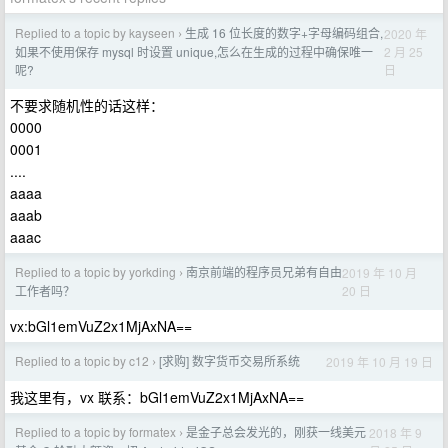
Replied to a topic by kayseen
生成 16 位长度的数字+字母编码组合,
2020 年
›
2 月 25
如果不使用保存 mysql 时设置 unique,怎么在生成的过程中确保唯一
日
呢?
不要求随机性的话这样：
0000
0001
....
aaaa
aaab
aaac
Replied to a topic by yorkding
南京前端的程序员兄弟有自由
2019 年 10 月
›
20 日
工作者吗？
vx:bGl1emVuZ2x1MjAxNA==
Replied to a topic by c12
[求购] 数字货币交易所系统
2019 年 10 月 19 日
›
我这里有，vx 联系：bGl1emVuZ2x1MjAxNA==
Replied to a topic by formatex
是金子总会发光的，刚获一线美元
2018 年 9
›