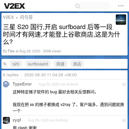
V2EX
问与答
›
三星 S20 国行,开启 surfboard 后等一段
时间才有网速,才能登上谷歌商店,这是为什
么?
By
Fike
at Aug 29, 2020 · 3098 views
s20
surfboaard
网速
商店
8 replies
•
2020-08-30 11:04:28 +08:00
TypeError
Aug 29, 2020 via Android
1
这种特定梯子软件的 bug 最好去相关反馈群问，
我现在把 ss 的梯子都换成 v2ray 了，客户端多，遇到问题就换
一个
zyqf
Aug 29, 2020 via Android
2
用 clash 谢谢