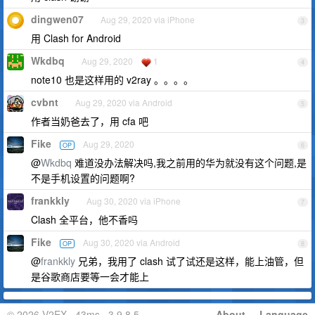
dingwen07
Aug 29, 2020 via iPhone
3
用 Clash for Android
Wkdbq
Aug 29, 2020
1
4
note10 也是这样用的 v2ray 。。。。
cvbnt
Aug 29, 2020 via Android
5
作者当奶爸去了，用 cfa 吧
Fike
Aug 29, 2020
OP
6
@
Wkdbq
难道没办法解决吗,我之前用的华为就没有这个问题,是
不是手机设置的问题啊?
frankkly
Aug 30, 2020 via iPhone
7
Clash 全平台，他不香吗
Fike
Aug 30, 2020 via Android
OP
8
@
frankkly
兄弟，我用了 clash 试了试还是这样，能上油管，但
是谷歌商店要等一会才能上
© 2026 V2EX · 43ms · 3.9.8.5
About
·
Language