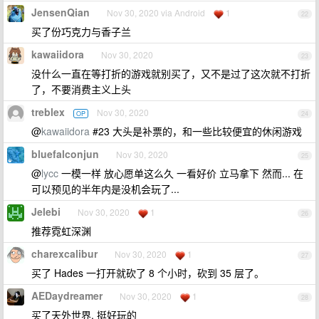
JensenQian
Nov 30, 2020 via Android
1
22
买了份巧克力与香子兰
kawaiidora
Nov 30, 2020
23
没什么一直在等打折的游戏就别买了，又不是过了这次就不打折
了，不要消费主义上头
treblex
Nov 30, 2020
OP
24
@
kawaiidora
#23 大头是补票的，和一些比较便宜的休闲游戏
bluefalconjun
Nov 30, 2020
25
@
lycc
一模一样 放心愿单这么久 一看好价 立马拿下 然而... 在
可以预见的半年内是没机会玩了...
Jelebi
Nov 30, 2020
1
26
推荐霓虹深渊
charexcalibur
Nov 30, 2020
1
27
买了 Hades 一打开就砍了 8 个小时，砍到 35 层了。
AEDaydreamer
Nov 30, 2020
1
28
买了天外世界, 挺好玩的