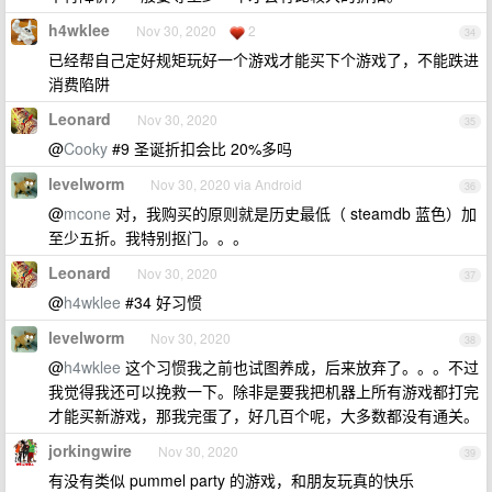
h4wklee
Nov 30, 2020
2
34
已经帮自己定好规矩玩好一个游戏才能买下个游戏了，不能跌进
消费陷阱
Leonard
Nov 30, 2020
35
@
Cooky
#9 圣诞折扣会比 20%多吗
levelworm
Nov 30, 2020 via Android
36
@
mcone
对，我购买的原则就是历史最低（ steamdb 蓝色）加
至少五折。我特别抠门。。。
Leonard
Nov 30, 2020
37
@
h4wklee
#34 好习惯
levelworm
Nov 30, 2020
38
@
h4wklee
这个习惯我之前也试图养成，后来放弃了。。。不过
我觉得我还可以挽救一下。除非是要我把机器上所有游戏都打完
才能买新游戏，那我完蛋了，好几百个呢，大多数都没有通关。
jorkingwire
Nov 30, 2020
39
有没有类似 pummel party 的游戏，和朋友玩真的快乐