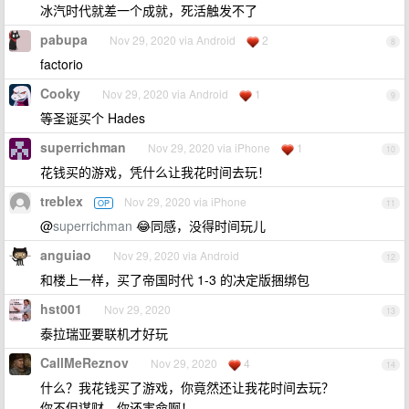
冰汽时代就差一个成就，死活触发不了
pabupa
Nov 29, 2020 via Android
2
8
factorio
Cooky
Nov 29, 2020 via Android
1
9
等圣诞买个 Hades
superrichman
Nov 29, 2020 via iPhone
1
10
花钱买的游戏，凭什么让我花时间去玩！
treblex
Nov 29, 2020 via iPhone
OP
11
@
superrichman
😂同感，没得时间玩儿
anguiao
Nov 29, 2020 via Android
12
和楼上一样，买了帝国时代 1-3 的决定版捆绑包
hst001
Nov 29, 2020
13
泰拉瑞亚要联机才好玩
CallMeReznov
Nov 29, 2020
4
14
什么？我花钱买了游戏，你竟然还让我花时间去玩？
你不但谋财，你还害命啊！