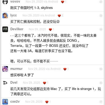
vovov
Nov 29, 2020 via Android
1
2
刚买了帝国时代 1-3, skylines
lycc
Nov 29, 2020 via Android
2
3
买了死亡搁浅和控制，还没空玩😜
Devilker
Nov 29, 2020
1
4
- - 这三个都有了，冰汽时代不错，很现实，不能一味的太善
良，哈哈哈哈，不然人越多就会搞起反 DONG 。
Terraria，玩了一段第一个 BOSS 还没打，就没咋玩了
还有一大堆 3A，每逢打折季买了也没下载。
嗯，可以不玩，但不能不买·········
murmur
Nov 29, 2020 via Android
1
5
想买哆啦 A 梦了
Dvel
Nov 29, 2020
1
6
前几天发现汉化组那边支持 Mac 了，买了 life is strange 1，玩
了两章还可以。
cxe2v
Nov 29, 2020
1
7