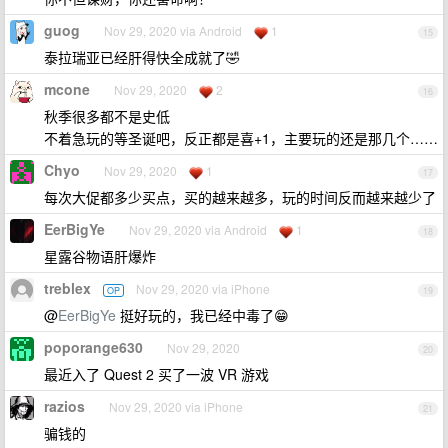
guog
Nov 29, 2020 via Android
1
15
泰拉瑞亚已经肝得快全成就了🤣
mcone
Nov 29, 2020
2
16
秋季很多都不是史低
不着急玩的等圣诞吧，反正都是喜+1，主要玩的还是那几个……
Chyo
Nov 29, 2020
1
17
每次大促都多少买点，买的越来越多，玩的时间反而越来越少了
EerBigYe
Nov 29, 2020 via Android
1
18
星露谷物语肝爆炸
treblex
Nov 29, 2020 via iPhone
OP
19
@
EerBigYe
挺好玩的，我已经中毒了😁
poporange630
Nov 29, 2020
20
最近入了 Quest 2 买了一波 VR 游戏
razios
Nov 29, 2020 via iPhone
21
骗钱的