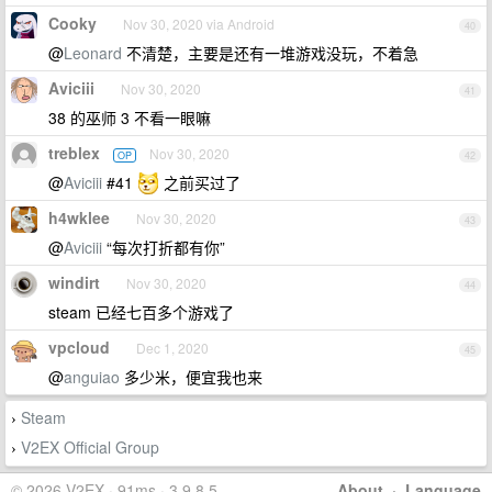
Cooky
Nov 30, 2020 via Android
40
@
Leonard
不清楚，主要是还有一堆游戏没玩，不着急
Aviciii
Nov 30, 2020
41
38 的巫师 3 不看一眼嘛
treblex
Nov 30, 2020
OP
42
@
Aviciii
#41
之前买过了
h4wklee
Nov 30, 2020
43
@
Aviciii
“每次打折都有你”
windirt
Nov 30, 2020
44
steam 已经七百多个游戏了
vpcloud
Dec 1, 2020
45
@
anguiao
多少米，便宜我也来
Steam
›
V2EX Official Group
›
© 2026 V2EX · 91ms · 3.9.8.5
About
·
Language