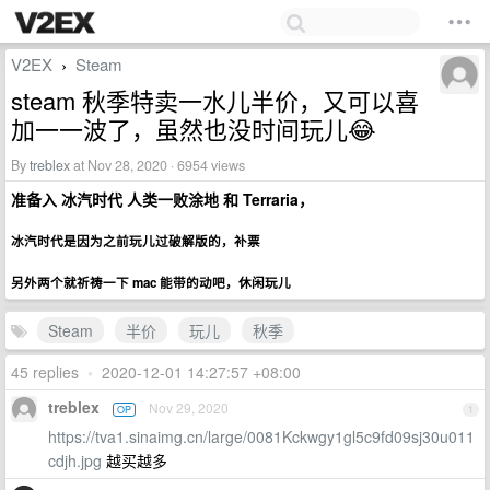
V2EX
Steam
›
steam 秋季特卖一水儿半价，又可以喜
加一一波了，虽然也没时间玩儿😂
By
treblex
at Nov 28, 2020 · 6954 views
准备入 冰汽时代 人类一败涂地 和 Terraria，
冰汽时代是因为之前玩儿过破解版的，补票
另外两个就祈祷一下 mac 能带的动吧，休闲玩儿
Steam
半价
玩儿
秋季
45 replies
•
2020-12-01 14:27:57 +08:00
treblex
Nov 29, 2020
OP
1
https://tva1.sinaimg.cn/large/0081Kckwgy1gl5c9fd09sj30u011
cdjh.jpg
越买越多