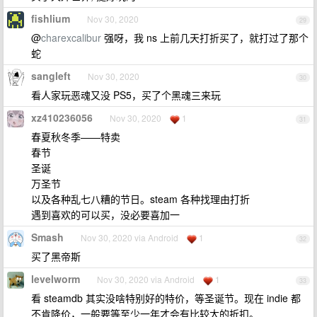
fishlium
Nov 30, 2020
29
@
charexcalibur
强呀，我 ns 上前几天打折买了，就打过了那个
蛇
sangleft
Nov 30, 2020
30
看人家玩恶魂又没 PS5，买了个黑魂三来玩
xz410236056
Nov 30, 2020
1
31
春夏秋冬季——特卖
春节
圣诞
万圣节
以及各种乱七八糟的节日。steam 各种找理由打折
遇到喜欢的可以买，没必要喜加一
Smash
Nov 30, 2020 via Android
1
32
买了黑帝斯
levelworm
Nov 30, 2020 via Android
1
33
看 steamdb 其实没啥特别好的特价，等圣诞节。现在 indie 都
不肯降价，一般要等至少一年才会有比较大的折扣。