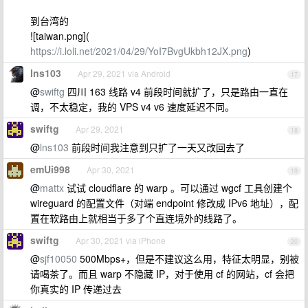
到台湾的
![taiwan.png](
https://i.loli.net/2021/04/29/YoI7BvgUkbh12JX.png
)
lns103
Apr 29, 2021 via Android
17
@
swiftg
四川 163 线路 v4 前段时间就扩了，只是路由一直在
调，不太稳定，我的 VPS v4 v6 速度延迟不同。
swiftg
Apr 29, 2021
18
@
lns103
前段时间我注意到只扩了一天又改回去了
emUi998
Apr 30, 2021
19
@
mattx
试试 cloudflare 的 warp 。可以通过 wgcf 工具创建个
wireguard 的配置文件（对端 endpoint 修改成 IPv6 地址），配
置在软路由上就相当于多了个直连境外的线路了。
swiftg
Apr 30, 2021 via iPhone
20
@
sjf10050
500Mbps+，但是不建议这么用，特征太明显，别被
请喝茶了。而且 warp 不隐藏 IP，对于使用 cf 的网站，cf 会把
你真实的 IP 传递过去