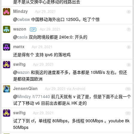
是不是从交换中心走移动的线路出去
Mindzy
Apr 29, 2021
6
@
cwbsw
中国移动海外出口 1250G，吃了个惊
wazon
Apr 29, 2021
OP
7
@
caola
双向跨境段都是 240e:0: 开头的
mattx
Apr 29, 2021
8
还是得有个 支持 ipv6 的落地鸡
swiftg
Apr 29, 2021
9
@
wazon
和我这的速度差不多，基本都是 10MB/s 左右。但还
是都绕美国欧洲
JensenQian
Apr 29, 2021 via Android
10
@
Mindzy
/t/771440
前几天就有 v 说了是，但是下面不止我一个
试了下移动 v6 目前出去都是从 HK 走的
swiftg
Apr 29, 2021
11
试了下到 cf，单线程 80Mbps，多线程 900Mbps 。youtube 8k
50Mbps