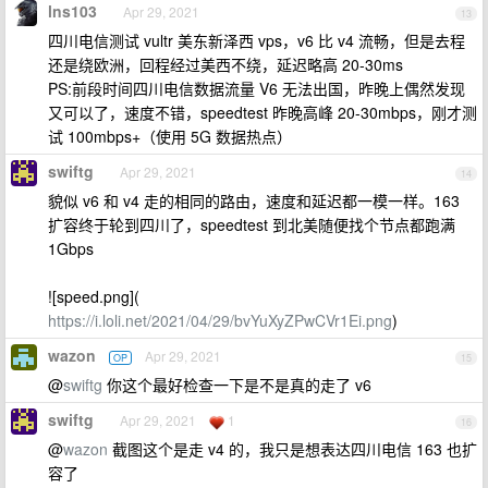
lns103
Apr 29, 2021
13
四川电信测试 vultr 美东新泽西 vps，v6 比 v4 流畅，但是去程
还是绕欧洲，回程经过美西不绕，延迟略高 20-30ms
PS:前段时间四川电信数据流量 V6 无法出国，昨晚上偶然发现
又可以了，速度不错，speedtest 昨晚高峰 20-30mbps，刚才测
试 100mbps+（使用 5G 数据热点）
swiftg
Apr 29, 2021
14
貌似 v6 和 v4 走的相同的路由，速度和延迟都一模一样。163
扩容终于轮到四川了，speedtest 到北美随便找个节点都跑满
1Gbps
![speed.png](
https://i.loli.net/2021/04/29/bvYuXyZPwCVr1Ei.png
)
wazon
Apr 29, 2021
OP
15
@
swiftg
你这个最好检查一下是不是真的走了 v6
swiftg
Apr 29, 2021
1
16
@
wazon
截图这个是走 v4 的，我只是想表达四川电信 163 也扩
容了