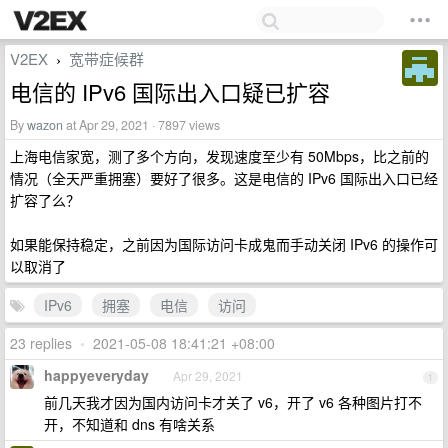
V2EX
宽带症候群
›
电信的 IPv6 国际出入口疑已扩容
By
wazon
at Apr 29, 2021 · 7897 views
上海电信家宽，测了多个方向，发现速度至少有 50Mbps，比之前的
情况（全天严重拥塞）要好了很多。这是电信的 IPv6 国际出入口已经
扩容了么？
如果能保持稳定，之前因为国际访问卡成鬼而手动关闭 IPv6 的操作可
以取消了
IPv6
拥塞
电信
访问
23 replies
•
2021-05-08 18:41:21 +08:00
happyeveryday
Apr 29, 2021
1
前几天我才因为国内访问卡才关了 v6，开了 v6 各种图片打不
开，不知道和 dns 有啥关系