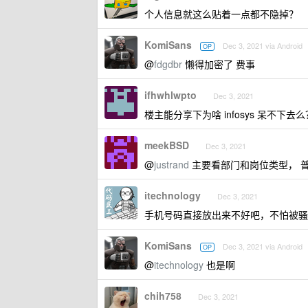
个人信息就这么贴着一点都不隐掉？
KomiSans
Dec 3, 2021 via Android
OP
@
fdgdbr
懒得加密了 费事
ifhwhlwpto
Dec 3, 2021
楼主能分享下为啥 infosys 呆不下去么
meekBSD
Dec 3, 2021
@
justrand
主要看部门和岗位类型， 普通
itechnology
Dec 3, 2021
手机号码直接放出来不好吧，不怕被骚
KomiSans
Dec 3, 2021 via Android
OP
@
itechnology
也是啊
chih758
Dec 3, 2021