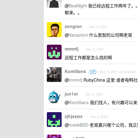
@
BeaNight
我已经远程工作两年了。
郁来。。
zongren
Dec 3, 2021
@
Variazioni
什么类型的公司啊老哥
mmmfj
Dec 3, 2021
远程工作都是怎么找的啊
KomiSans
Dec 3, 2021 via Android
OP
@
mmmfj
RubyChina 这里 或者电鸭社区 
jun1st
Dec 3, 2021
@
KomiSans
我们找人，有兴趣可以来
zjhjszwx
Dec 3, 2021
@
meekBSD
老哥嘉兴哪个公司，我正