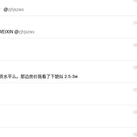
1
？ @
zjhjszwx
1
IXIN @
zjhjszwx
1
1
水平么。那边房价我看了下貌似 2.5-3w
1
1
1