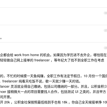
2
2
。。
2
会给 work from home 的机会。如果因为学历进不去外企，哪怕现在
做自己网上接单的 freelancer ，等年纪大了找不到全职工作在考虑
的，不忙的时候摸一天鱼纯赚，全职工作有法定节假日，10 月份一个国
freelancer 纯看天吃饭不说，歇一天就少赚一天的钱。
elancer 灵活就业得自己缴纳，包括公司缴纳的一部分。并且，公积金积
ancer 接稍微大一点的项目需要找人合作，包括测试 UI 之类的，并且甲方
司开票。
20k ，公积金社保按照最低档到手也有 18k ，你自己全天候接单挣 10