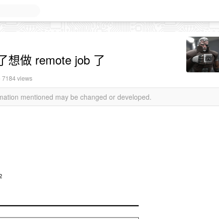
想做 remote job 了
· 7184 views
ormation mentioned may be changed or developed.