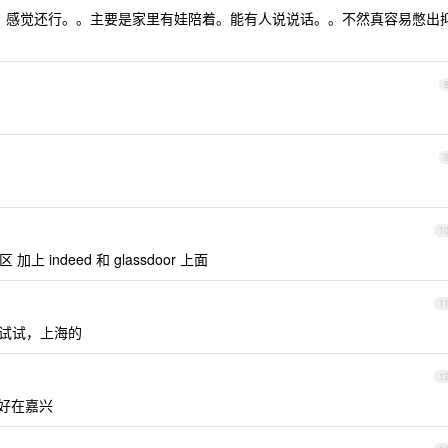
。感觉还行。。主要是家里有娃陪着。能有人说说话。。不然真容易憋出
1
加上 indeed 和 glassdoor 上面
1
试试，上海的
1
好在嘉兴