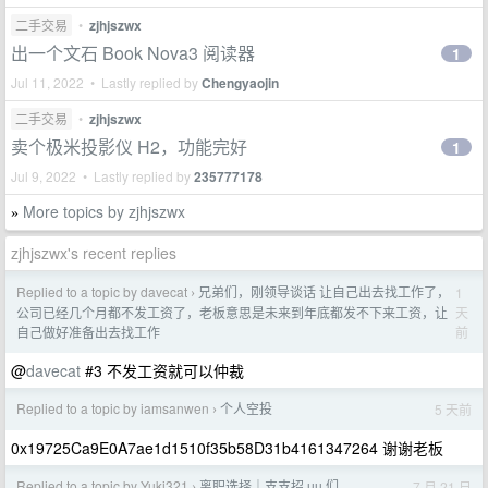
二手交易
•
zjhjszwx
出一个文石 Book Nova3 阅读器
1
Jul 11, 2022 • Lastly replied by
Chengyaojin
二手交易
•
zjhjszwx
卖个极米投影仪 H2，功能完好
1
Jul 9, 2022 • Lastly replied by
235777178
More topics by zjhjszwx
»
zjhjszwx's recent replies
Replied to a topic by davecat
兄弟们，刚领导谈话 让自己出去找工作了，
1
›
天
公司已经几个月都不发工资了，老板意思是未来到年底都发不下来工资，让
前
自己做好准备出去找工作
@
davecat
#3 不发工资就可以仲裁
Replied to a topic by iamsanwen
个人空投
5 天前
›
0x19725Ca9E0A7ae1d1510f35b58D31b4161347264 谢谢老板
Replied to a topic by Yuki321
离职选择｜支支招 uu 们
7 月 21 日
›