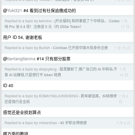
@
Yuki321
#4 看到过有社保追缴成功的
Replied to a topic by kelrvins
[开业福利] 和同事搭了个中转站， Codex
7 月
›
17 日
纯 Pro 池 0.4 倍！注册送 5 元（约 250w Token）
用户 ID 54, 谢谢老板
Replied to a topic by Bullish
Coinbae 已开放中国大陆身份注册
7 月 15 日
›
@
tiantangtianma
#14 只有部分股票
Replied to a topic by desjoyking
股票腰斩了,推广自己的 AI 中转站,不
7 月
›
14 日
靠 AI 站赚钱,只是想打平 token 耗费
ID 40
Replied to a topic by KOMA1NIUJUNSHENG
蔚来被追尾，纠结维修
7 月 6
›
日
还是强行走全损
感觉还是全损划算点
Replied to a topic by milesnihao
40 岁职业得困惑
7 月 6 日
›
哪方面的教培