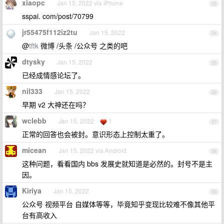
xiaopc
Jan 15, 2022 via iPhone
33
sspai. com/post/70799
jr55475f112iz2tu
Jan 15, 2022
34
@
tftk
微博 /头条 /公众号 之类的吧
dtysky
Jan 15, 2022
35
已经成情感论坛了。
nil333
Jan 15, 2022
36
早期 v2 大神还在吗？
wclebb
Jan 15, 2022
1
37
正常的回答也会被封。意识形态上控制太重了。
micean
Jan 15, 2022 via Android
38
这种问题，看看国内 bbs 发展史就知道是必然的。封号不是主
因。
Kiriya
Jan 15, 2022
39
公众号 视频平台 自媒体等等，毕竟知乎变现比较难不像其他平
台有高收入