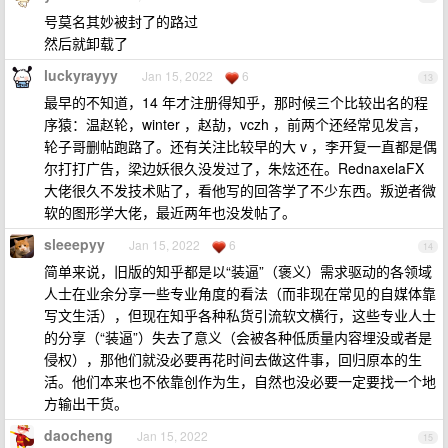
号莫名其妙被封了的路过
然后就卸载了
luckyrayyy
Jan 15, 2022
6
13
最早的不知道，14 年才注册得知乎，那时候三个比较出名的程
序猿：温赵轮，winter ，赵劼，vczh ，前两个还经常见发言，
轮子哥删帖跑路了。还有关注比较早的大 v ，李开复一直都是偶
尔打打广告，梁边妖很久没发过了，朱炫还在。RednaxelaFX
大佬很久不发技术贴了，看他写的回答学了不少东西。叛逆者微
软的图形学大佬，最近两年也没发帖了。
sleeepyy
Jan 15, 2022
6
14
简单来说，旧版的知乎都是以“装逼”（褒义）需求驱动的各领域
人士在业余分享一些专业角度的看法（而非现在常见的自媒体靠
写文生活），但现在知乎各种私货引流软文横行，这些专业人士
的分享（“装逼”）失去了意义（会被各种低质量内容埋没或者是
侵权），那他们就没必要再花时间去做这件事，回归原本的生
活。他们本来也不依靠创作为生，自然也没必要一定要找一个地
方输出干货。
daocheng
Jan 15, 2022
15