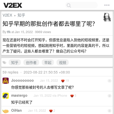
V2EX
知乎
›
知乎早期的那批创作者都去哪里了呢？
By
tftk
at Jan 15, 2022 · 9969 views
现在还是时不时会打开知乎，但感觉总是陷入到他的短视频里，还是
一些营销号的短视频，想起刚用知乎时，里面的内容是真的干，所以
产生了疑问，这些人都去哪里了？做自己的公众号吗？
知乎
创作者
早起
视频
59 replies
•
2023-08-22 21:50:55 +08:00
Jooooooooo
Jan 15, 2022
19
1
你感觉那些被封号的人去哪写文章了呢?
mastergo
Jan 15, 2022 via iPhone
5
2
知乎已经死了
OiHan
Jan 15, 2022
2
3