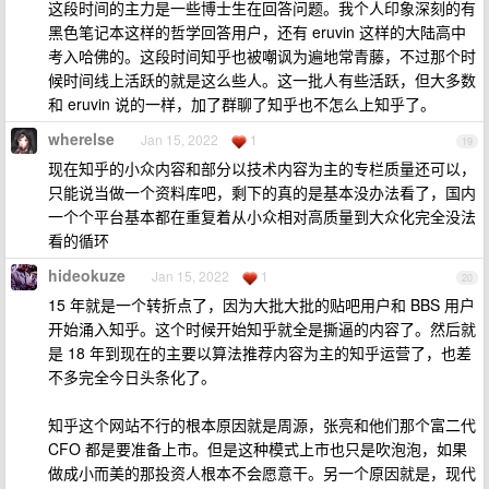
这段时间的主力是一些博士生在回答问题。我个人印象深刻的有
黑色笔记本这样的哲学回答用户，还有 eruvin 这样的大陆高中
考入哈佛的。这段时间知乎也被嘲讽为遍地常青藤，不过那个时
候时间线上活跃的就是这么些人。这一批人有些活跃，但大多数
和 eruvin 说的一样，加了群聊了知乎也不怎么上知乎了。
wherelse
Jan 15, 2022
1
19
现在知乎的小众内容和部分以技术内容为主的专栏质量还可以，
只能说当做一个资料库吧，剩下的真的是基本没办法看了，国内
一个个平台基本都在重复着从小众相对高质量到大众化完全没法
看的循环
hideokuze
Jan 15, 2022
1
20
15 年就是一个转折点了，因为大批大批的贴吧用户和 BBS 用户
开始涌入知乎。这个时候开始知乎就全是撕逼的内容了。然后就
是 18 年到现在的主要以算法推荐内容为主的知乎运营了，也差
不多完全今日头条化了。
知乎这个网站不行的根本原因就是周源，张亮和他们那个富二代
CFO 都是要准备上市。但是这种模式上市也只是吹泡泡，如果
做成小而美的那投资人根本不会愿意干。另一个原因就是，现代