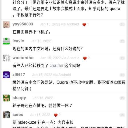
社会分工非常详细专业知识其实真说出来并没有多少，写完了就
没了。最后还是要走上故事会模式上面来，知乎对标的 quora
，不也是不行吗?
ysy950803
Jan 15, 2022 via Android
1
21
在自由世界下飞机了。
leavic
Jan 15, 2022
22
现在的国内中文环境，还有什么好说的？
woctordho
Jan 15, 2022 via Android
2
23
有些人已经转移到了
cha.fan
这个网站
zf9617
Jan 15, 2022 via Android
24
境外没有中文问答网站，Quora 也不出中文版，我不知道去哪看
精品问答:(
sharpy
Jan 15, 2022
25
轮子哥还在点赞吧，勃勃做一休 7
seres
Jan 15, 2022
2
26
帮 hideokuze 补充一点：内容审核