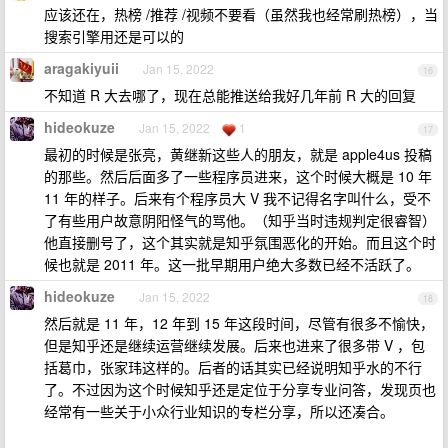
应该还在，热榜 /推荐 /视频不要看（虽然我也经常刷热榜），当
搜索引擎用还是可以的
aragakiyuii
Jan 15, 2022
16
不知道 R 大去哪了，现在总能推送给我好几年前 R 大的回复
hideokuze
Jan 15, 2022
1
17
最初的时候是张亮，黄继新这些人的朋友，就是 apple4us 投稿
的那些。然后后面多了一些程序员进来，这个时候大概是 10 年
11 年的样子。后来有个程序员大 V 我不记得名字叫什么，受不
了有些用户故意阴阳怪气的骂他。（知乎当时违规判定很睿智）
他直接删号了，这个其实就是知乎氛围恶化的开始。而且这个时
候也就是 2011 年。这一批早期用户绝大多数已经不活跃了。
hideokuze
Jan 15, 2022
18
然后就是 11 年，12 年到 15 年这段时间，尽管有很多不愉快，
但是知乎还是继续运营继续发展。后来也进来了很多带 V ，包
括葛巾，张家玮这样的。后者的话其实已经说明知乎水的不行
了。不过因为这个时候知乎还是定位于分享专业问答，发现页也
经常有一些关于小众行业知识的专栏分享，所以还凑合。