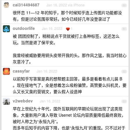
cai314494687
Jan 16, 2022 via iPhone
50
很怀恋 11—12 年的知乎，那个时候知乎连上传图片功能都没
有，但是讨论氛围非常好。如今已经好几年没登录过了
outdoorlife
Jan 16, 2022
1
51
被 团团控制了，稍稍说点干货就被打上各种标签，这还怎么
玩。当然是退了保平安。
我曾经被威胁要用铜头皮带开我的头。那作风之猛，我当时就心
灰意冷了。
cassyfar
Jan 16, 2022
52
以前知乎写答案是真的想帮题主回答，最多是看着有点儿装 B
。现在接地气了，全是想着怎么吸粉骗赞，高赞要么抖机灵，要
么又长又臭的营销文，要么假人设造神
v2webdev
Jan 16, 2022
53
早在上世纪九十年代，国外互联网的早期论坛就出现了这类现
象，大量新用户涌入导致 Usenet 论坛内容质量降低最终衰败，
被时人称之为“永恒九月”。
而多年后知乎的内容下降，也是“永恒九月”的重现。只不过对于