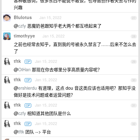
各种敏感词，很多东西不能说不敢谈，也导致创作者失去写作的
兴趣
Blulotus
Jan 15, 2022
27
@
czfy
恶魔奶爸跟知乎老大两个都互喷起来了
timothyye
Jan 15, 2022
28
之前也经常去知乎，直到我的号被永久禁言了……后来不怎么去
了
tftk
Jan 15, 2022
OP
29
@
OiHan
那现在你去哪里分享高质量内容呢？
tftk
Jan 15, 2022
OP
30
@
ershierdu
有道理，这点 dou 音这类应该也适用吧？那知乎没
做好是技术问题或者运营问题？
tftk
Jan 15, 2022
OP
31
@
czfy
相知道其他团队是什么
tftk
Jan 15, 2022
OP
32
@
tftk
团队 --> 平台