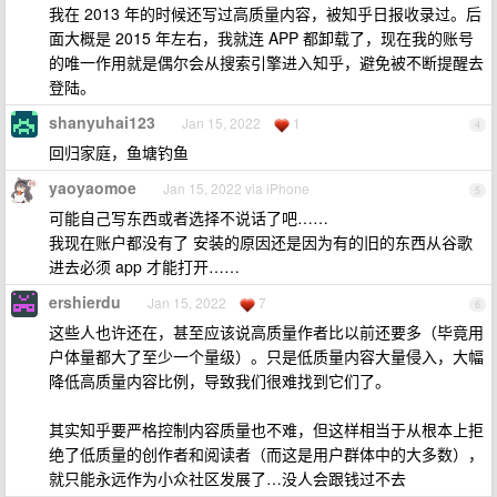
我在 2013 年的时候还写过高质量内容，被知乎日报收录过。后
面大概是 2015 年左右，我就连 APP 都卸载了，现在我的账号
的唯一作用就是偶尔会从搜索引擎进入知乎，避免被不断提醒去
登陆。
shanyuhai123
Jan 15, 2022
1
4
回归家庭，鱼塘钓鱼
yaoyaomoe
Jan 15, 2022 via iPhone
5
可能自己写东西或者选择不说话了吧……
我现在账户都没有了 安装的原因还是因为有的旧的东西从谷歌
进去必须 app 才能打开……
ershierdu
Jan 15, 2022
7
6
这些人也许还在，甚至应该说高质量作者比以前还要多（毕竟用
户体量都大了至少一个量级）。只是低质量内容大量侵入，大幅
降低高质量内容比例，导致我们很难找到它们了。
其实知乎要严格控制内容质量也不难，但这样相当于从根本上拒
绝了低质量的创作者和阅读者（而这是用户群体中的大多数），
就只能永远作为小众社区发展了…没人会跟钱过不去