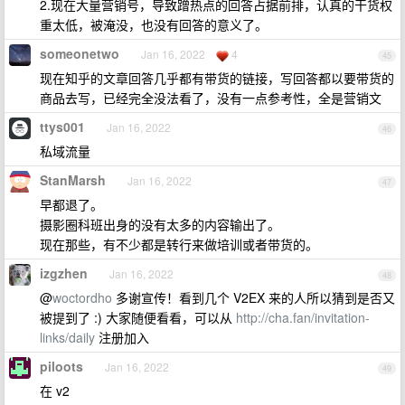
2.现在大量营销号，导致蹭热点的回答占据前排，认真的干货权
重太低，被淹没，也没有回答的意义了。
someonetwo
Jan 16, 2022
4
45
现在知乎的文章回答几乎都有带货的链接，写回答都以要带货的
商品去写，已经完全没法看了，没有一点参考性，全是营销文
ttys001
Jan 16, 2022
46
私域流量
StanMarsh
Jan 16, 2022
47
早都退了。
摄影圈科班出身的没有太多的内容输出了。
现在那些，有不少都是转行来做培训或者带货的。
izgzhen
Jan 16, 2022
48
@
woctordho
多谢宣传！看到几个 V2EX 来的人所以猜到是否又
被提到了 :) 大家随便看看，可以从
http://cha.fan/invitation-
links/daily
注册加入
piloots
Jan 16, 2022
49
在 v2