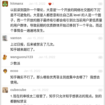
hitmanx
Jan 15, 2022
3
40
以前读到国外一个理论，大意是“一个开放的网络社交圈的下沉”
是不可避免的。大意是人都愿意和比自己高 level 的人混一个圈
子，而一个开放的圈子最终吸引都会吸引到比当前用户更低质量
的用户群体，导致前期的优质群体开始迁移到下一个平台。而这
个事情会一遍遍地发生。
vanton
Jan 15, 2022
41
上过日报，后来被禁言了几次。
知乎越来越烂了。
wanguorui123
Jan 15, 2022
42
少数派
ecoo
Jan 15, 2022
43
知乎确实不行了。那么哪些优秀答主到底集中去哪了？ 我想去
使用。
cubecube
Jan 16, 2022
44
1.现在的审核太二极管了，知乎只允许知乎想表达的观点。别的
都删帖禁言