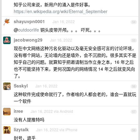
知乎公司来说，新用户的涌入是件好事。
https://en.wikipedia.org/wiki/Eternal_September
shayuvpn0001
Jan 16, 2022
54
@
outdoorlife
铜头皮带开颅。。。 吓死。。。
jacobwong29
Jan 16, 2022
55
现在中文网络这种污名化驱动以及毫无安全感可言的讨论环境，
没有哪个网站，无论墙内还是墙外，会不沉寂的。很多其实不是
知乎自己的问题。就算知乎把邀请制当作立身之本，16 年之后
也不可能坚持下来，更何况国内的网络情况 14 年之后就变风向
了。
Ssskyl
Jan 16, 2022
56
这种软件完成使命就行了，作者啥的人都会老的，谁会一直就玩
一个软件
itree
Jan 16, 2022 via Android
57
没有人提推特吗
lizytalk
Jan 16, 2022 via iPhone
58
封号，退乎