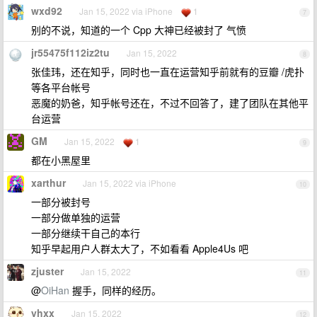
wxd92
Jan 15, 2022 via iPhone
1
7
别的不说，知道的一个 Cpp 大神已经被封了 气愤
jr55475f112iz2tu
Jan 15, 2022
8
张佳玮，还在知乎，同时也一直在运营知乎前就有的豆瓣 /虎扑
等各平台帐号
恶魔的奶爸，知乎帐号还在，不过不回答了，建了团队在其他平
台运营
GM
Jan 15, 2022
1
9
都在小黑屋里
xarthur
Jan 15, 2022 via iPhone
10
一部分被封号
一部分做单独的运营
一部分继续干自己的本行
知乎早起用户人群太大了，不如看看 Apple4Us 吧
zjuster
Jan 15, 2022
11
@
OiHan
握手，同样的经历。
yhxx
Jan 15, 2022
12