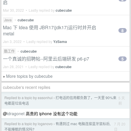
启
Mar 30, 2022 • Lastly replied by
cubecube
Java
•
cubecube
Mac 下 Idea 使用 JBR17(jdk17)运行时并开启
8
metal
Jan 3, 2022 • Lastly replied by
YzSama
酷工作
•
cubecube
一个真诚的招聘帖--阿里云后端研发 p6-p7
5
Jan 28, 2021 • Lastly replied by
cubecube
More topics by cubecube
»
cubecube's recent replies
Replied to a topic by easonhui
打电话的信用都负数了，一天里 90%来
5 天
›
前
电都是垃圾电话
@
idragonet
高贵的 iphone 没有这个功能
Replied to a topic by loganovo
有遇到过 mac 电脑连接蓝牙鼠标后,
7 月 20
›
日
不能睡眠的情况吗?