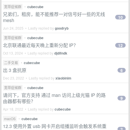
宽带症候群
•
cubecube
兄弟们，租房，能不能推荐一对信号好一些的无线
10
mesh
Jun 24, 2025 • Lastly replied by
goodryb
宽带症候群
•
cubecube
北京联通最近每天晚上重新分配 IP？
12
Oct 13, 2024 • Lastly replied by
djdifndk
二手交易
•
cubecube
出 3 盒抗原
6
Dec 23, 2022 • Lastly replied by
xiaobinim
宽带症候群
•
cubecube
请问下，官方支持 通过 man 访问上级光猫 IP 的路
9
由器都有哪些？
Apr 18, 2022 • Lastly replied by
cubecube
macOS
•
cubecube
12.3 使用外置 usb 网卡开启组播监听会触发系统重
2