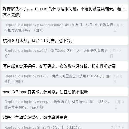
好像解决不了。。macos 的休眠睡眠问题，不遇见就是爽翻天，遇上
基本无解。
Replied to a topic by yuwancumian27149
V 友们，八月中旬旅游有值
7 月 13
›
日
得推荐的城市吗？（国内）
杭州 8 月太热，适合 11 月去，也不冷。
Replied to a topic by sw042
像 ZCode 这种一天一更新是怎么做到
7 月 12
›
日
的？
客户端其实还好吧，交互确定，修改影响好分析，稳定性相对高
Replied to a topic by cs1707
明后天阿里就全面禁用 Claude 了，那
7 月 9
›
日
他们用啥啊？
qwen3.7max 其实能力还可以，便宜管饱不限量
Replied to a topic by chengzp
最近两个月 AI Token 用量： 135 亿，
7 月 9
›
日
缓存命中 96%，有点夸张
越是不主动管理缓存，命中率越是高
Replied to a topic by ShiBuYi
兄弟们，又肛裂了。
7 月 7 日
›