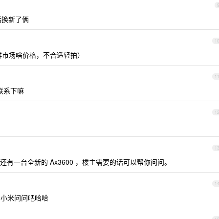
售后换新了俩
1
没看海鲜市场啥价格，不合适轻拍）
1
可以联系下嘛
1
1
有一台全新的 Ax3600 ，楼主需要的话可以帮你问问。
1
小米问问吧哈哈