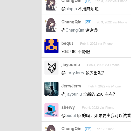
ChangQin
Feb 3, 2022 via iPhone
OP
@
plpptp
不用麻烦啦
ChangQin
Feb 3, 2022 via iPhone
OP
@
ChangQin
谢谢😊
bequt
Feb 4, 2022 via iPhone
xdr5480 不舒服
jiayouniu
Feb 4, 2022 via iPhone
@
JerryJerry
多少出呢？
JerryJerry
Feb 4, 2022 via iPhone
@
jiayouniu
全新的 250 左右？
shervy
Feb 4, 2022 via iPhone
@
bequt
tp 的吗，如果要出我可以试看
ChangQin
Feb 17, 2022
OP