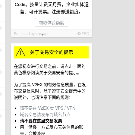
Code。按量计费无月费，企业实体运
3
营、可开发票。注册即送额度。
领取体验额度
4
Promoted by
easyapi
PRO
5
在您初次进行交易之前，请点击上面的
黄色横条阅读关于交易安全的提示。
6
为了提高 V2EX 的有效信息质量，在发
布交易信息时，除了遵守安全提示中的
7
说明外，也请注意下面的规则：
请不要在 V2EX 卖 VPS / VPN
域名交易请发布到域名节点
8
请不要在这里交易发票
用「借楼」方式发布无关信息的账
号，会被降权