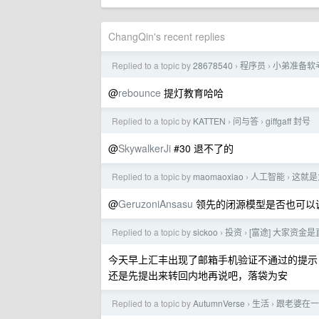
ChangQin's recent replies
Replied to a topic by
28678540
程序员
小弟准备软
›
›
@
rebounce
提灯教育哈哈
Replied to a topic by
KATTEN
问与答
giffgaff 封号
›
›
@
SkywalkerJi
#30 退不了的
Replied to a topic by
maomaoxiao
人工智能
这就是
›
›
@
GeruzoniAnsasu
领先的闭源模型是否也可以
Replied to a topic by
sickoo
投资
[富途] 大家资金是
›
›
今天早上汇丰出现了邮箱手机验证不通过的提示
还是先提出来转回内地再说吧，落袋为安
Replied to a topic by
AutumnVerse
生活
跟老婆在一
›
›