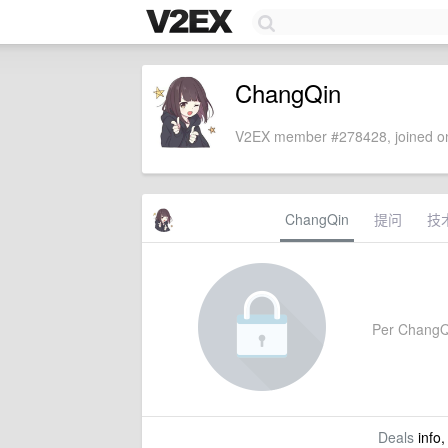
ChangQin
V2EX member #278428, joined on
ChangQin
提问
技
Per ChangQin
Deals
info,