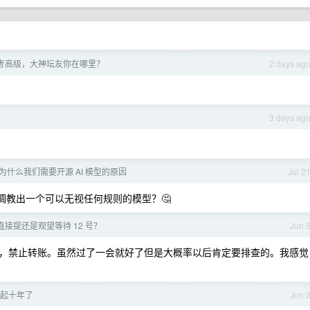
考高级，大神坛友你在哪里？
2 days ag
3 days ag
为什么我们需要开源 AI 模型的原因
Jul 2
调教出一个可以无视任何规则的模型？🤔
直接提还是观望等待 12 号？
Jun 
，禁止转账。虽然过了一会就好了但是大概率以后肯定要排查的。我感觉
起十年了
Jun 