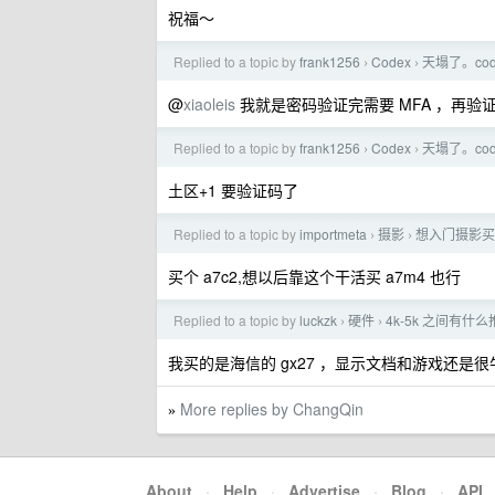
祝福～
Replied to a topic by
frank1256
Codex
天塌了。co
›
›
@
xiaoleis
我就是密码验证完需要 MFA ，再验
Replied to a topic by
frank1256
Codex
天塌了。co
›
›
土区+1 要验证码了
Replied to a topic by
importmeta
摄影
想入门摄影买
›
›
买个 a7c2,想以后靠这个干活买 a7m4 也行
Replied to a topic by
luckzk
硬件
4k-5k 之间有什么
›
›
我买的是海信的 gx27 ，显示文档和游戏还是很牛
More replies by ChangQin
»
About
·
Help
·
Advertise
·
Blog
·
API