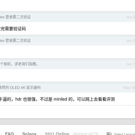
dex 登录要二次验证
Jun 
证完需要验证码
dex 登录要二次验证
Jun 
个相机，求老哥们指教。
Jun 
推荐的 OLED 4K 显示器吗
May 1
逼的，hdr 也很强，不过是 miniled 的，可以网上去看看评测
·
FAQ
·
Solana
·
3521 Online
Highest 6679
·
Select Langua