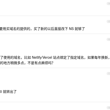
1
1
 不一定要用买域名的提供的，买了新的以后直接改下 NS 就够了
1
的域名，比如 Netlify/Vercel 站点绑定了指定域名，如果每年换新
的地方稍微多点，不是有点麻烦吗？
1
00 就转出了
1