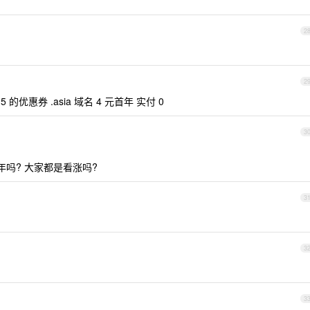
2
2
 的优惠券 .asia 域名 4 元首年 实付 0
3
年吗? 大家都是看涨吗?
3
3
3