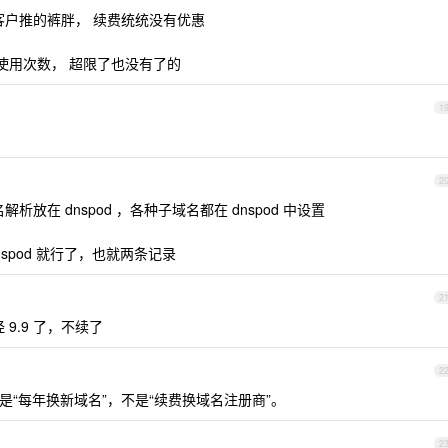
给特定客户推的裤胖， 续费统统没有优惠
定使用次数， 超限了也没有了的
1
2
放在 dnspod ，各种子域名都在 dnspod 中设置
nspod 就行了，也就两条记录
2
经 9.9 了，不续了
2
的是“每年换新域名”，不是“续费换域名注册商”。
2