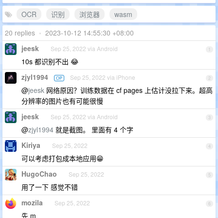
OCR
识别
浏览器
wasm
20 replies
•
2023-10-12 14:55:30 +08:00
jeesk
Sep 25, 2022 via Android
1
10s 都识别不出 😂
zjyl1994
Sep 25, 2022 via iPhone
OP
2
@
jeesk
网络原因？训练数据在 cf pages 上估计没拉下来。超高
分辨率的图片也有可能很慢
jeesk
Sep 25, 2022 via Android
3
@
zjyl1994
就是截图。 里面有 4 个字
Kiriya
Sep 25, 2022
4
可以考虑打包成本地应用😁
HugoChao
Sep 25, 2022
5
用了一下 感觉不错
mozila
Sep 25, 2022
6
先 m