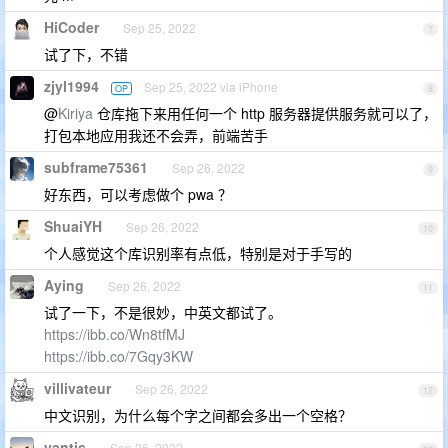
HiCoder
Sep 25, 2022
7
试了下，不错
zjyl1994
Sep 25, 2022 via iPhone
OP
8
@
Kiriya
仓库拖下来用任何一个 http 服务器提供服务就可以了，
打包本地应用我还不会弄，前端苦手
subframe75361
Sep 26, 2022
9
好东西，可以考虑做个 pwa ？
ShuaiYH
Sep 26, 2022
10
个人感觉这个库识别率有点低，特别是对于手写的
Aying
Sep 26, 2022
11
试了一下，不是很妙，中英文都试了。
https://ibb.co/Wn8tfMJ
https://ibb.co/7Gqy3KW
villivateur
Sep 26, 2022
12
中文识别，为什么每个字之间都会多出一个空格？
vantis
Sep 26, 2022