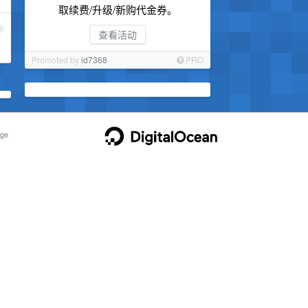
取续费/升级/新购代金券。
3
查看活动
Promoted by
id7368
PRO
ge