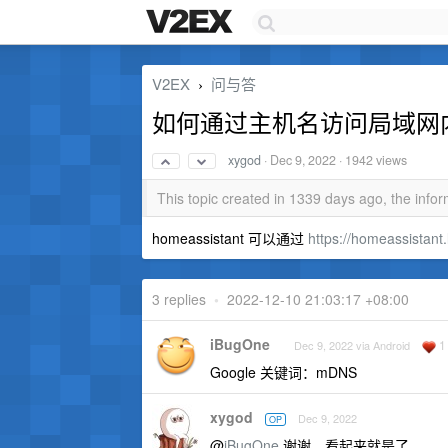
V2EX
问与答
›
如何通过主机名访问局域网内
xygod
·
Dec 9, 2022
· 1942 views
This topic created in 1339 days ago, the inf
homeassistant 可以通过
https://homeassistant.
3 replies
•
2022-12-10 21:03:17 +08:00
iBugOne
1
Dec 9, 2022 via Android
Google 关键词：mDNS
xygod
Dec 9, 2022
OP
@
iBugOne
谢谢，看起来就是了