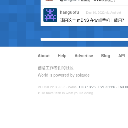
hanguofu
Dec 10, 2022 via Android
请问这个 mDNS 在安卓手机上能用？
About
·
Help
·
Advertise
·
Blog
·
API
创意工作者们的社区
World is powered by solitude
VERSION: 3.9.8.5 · 24ms ·
UTC 13:26
·
PVG 21:26
·
LAX 0
♥ Do have faith in what you're doing.