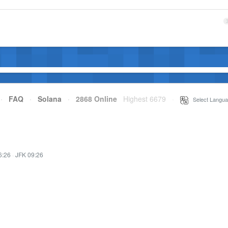
·
FAQ
·
Solana
·
2868 Online
Highest 6679
·
Select Langua
6:26
·
JFK 09:26