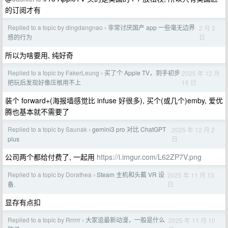
的订阅才有
Replied to a topic by dingdangnao
非常讨厌国产 app 一些毫无边界
2 月 2
›
日
感的行为
所以为啥要用, 纯好奇
Replied to a topic by FakerLeung
买了个 Apple TV，到手初步
2025 年 12 月
›
16 日
把玩后发现好像压根用不上
装个 forward+(海报墙感觉比 infuse 好很多), 买个(或几个)emby, 爱优
腾也基本就不需要了
Replied to a topic by Saunak
gemini3 pro 对比 ChatGPT
2025 年 12 月 2
›
日
plus
公司两个都给付费了, 一起用
https://i.imgur.com/L62ZP7V.png
Replied to a topic by Dorathea
Steam 主机和头戴 VR 设
2025 年 11 月 13
›
日
备.
显存有点扣
Replied to a topic by Rrrrrr
大家追最新动漫，一般是什么
2025 年 11 月 10
›