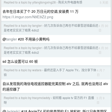
Replied to a topic by yifangtongxing28
购买大件电器有感
5 天前
›
去年在日本买了个 20 万日元的空调,安装费 11 万
https://i.imgur.com/N9E3iZ2.png
Replied to a topic by tangler
好几次告诉自己再也不给暴雪送钱最后还
4 月 30
›
日
是老老实实买了暗黑 4dlc2
@
tangler
#20 不用装小黄鸭吗
Replied to a topic by tangler
好几次告诉自己再也不给暴雪送钱最后还
4 月 30
›
日
是老老实实买了暗黑 4dlc2
sd 怎么设置可以 60 帧
Replied to a topic by watara
最终还是入手了 Apple TV，浅分享下体
4 月 7
›
日
验
自从发现我的海信电视遥控器能完美控制 atv 之后, 就再也没用过 atv
的遥控器了
Replied to a topic by tracymcladdy
如何看 apple tv 官方的 F1 直播
3 月 9
›
日
呀
@
JackieHJ
#18 AppleTV 买的是美国的 F1 放松权, 所以只有美国区