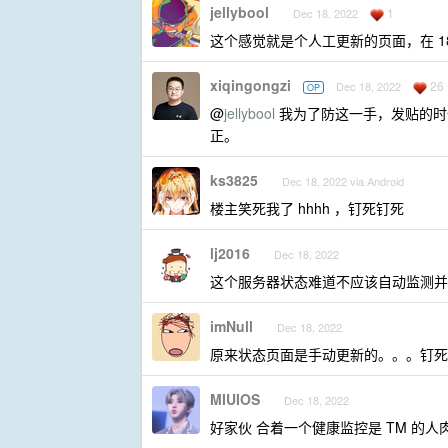
jellybool
1
Dec 18, 2022
这个感觉就是个人工更新的页面，在 1
xiqingongzi
26
Dec 18, 2022
OP
@
jellybool
我为了防这一手，发贴的时候直
正。
ks3825
Dec 18, 2022 via Android
楼主笑死我了 hhhh ，钉死钉死
lj2016
Dec 18, 2022
这个服务器状态难道不应该自动监测并
imNull
Dec 18, 2022
原来状态页面是手动更新的。。。钉死
MIUIOS
Dec 18, 2022
好家伙 合着一个健康监控是 TM 的人