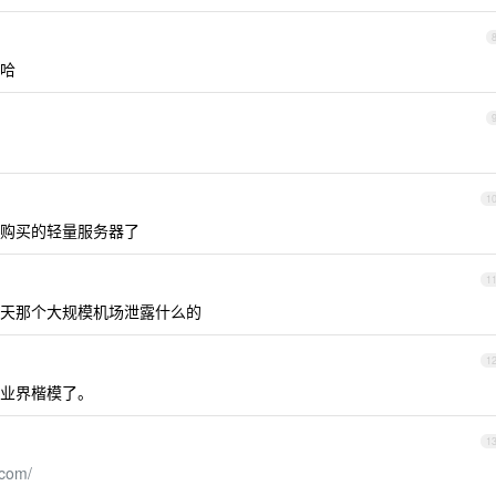
哈
1
购买的轻量服务器了
1
天那个大规模机场泄露什么的
1
业界楷模了。
1
.com/