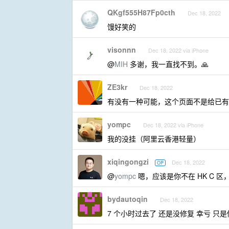
QKgf555H87Fp0cth
Dec 18, 2022
馒好笑的
visonnn
Dec 18, 2022 via iPhone
@
MIH
多谢，我一直找不到。🙏
ZE3kr
Dec 18, 2022
有没有一种可能，这个页面不是给已有客
yompc
Dec 18, 2022 via iPhone
我的没挂（阿里云香港轻量）
xiqingongzi
Dec 18, 2022
OP
@
yompc
嗯，应该是你不在 HK C 
bydautoqin
Dec 18, 2022
7 个小时过去了 还是没修复 幸亏 只