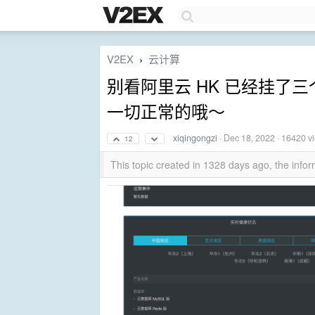
V2EX
云计算
›
别看阿里云 HK 已经挂了三个
一切正常的哦～
xiqingongzi
·
Dec 18, 2022
· 16420 v
12
This topic created in 1328 days ago, the inf