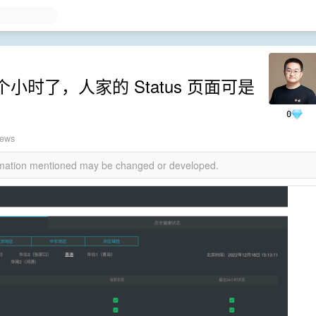
小时了，人家的 Status 页面可是
0
iews
ormation mentioned may be changed or developed.