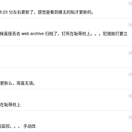
2
8:23 分左右更新了，感觉是看到楼主的贴才更新的。
2
接丢去 web archive 归档了，钉死在耻辱柱上。。。犯错挨打要立
2
2
更新么，简直无语。
2
在耻辱柱上
2
肉监控。。。 手动改