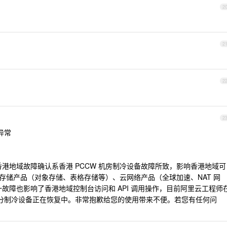
2
2
2
2
异常
港地域故障确认系香港 PCCW 机房制冷设备故障所致，影响香港地域可
库、存储产品（对象存储、表格存储等）、云网络产品（全球加速、NAT 网
一故障也影响了香港地域控制台访问和 API 调用操作，目前阿里云工程师
，部分制冷设备正在恢复中。非常抱歉给您的使用带来不便。若您有任何问