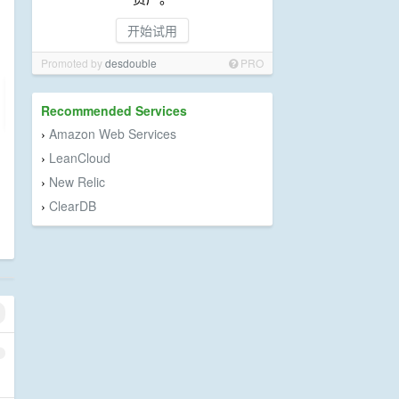
开始试用
Promoted by
desdouble
PRO
Recommended Services
Amazon Web Services
›
LeanCloud
›
New Relic
›
ClearDB
›
1