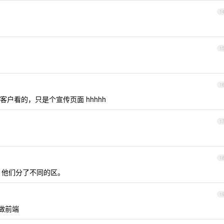
1
1
1
户看的，只是个宣传页面 hhhhh
1
1
区，他们分了不同的区。
1
是做前端