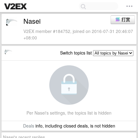
Nasei
打赏
V2EX member #184752, joined on 2016-07-31 20:46:07
+08:00
Switch topics list
Per Nasei's settings, the topics list is hidden
Deals
info, including closed deals, is not hidden
Nasei's recent replies