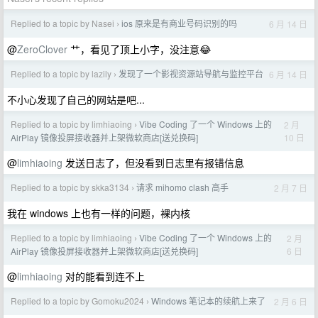
Replied to a topic by Nasei
ios 原来是有商业号码识别的吗
6 月 14 日
›
@
ZeroClover
艹，看见了顶上小字，没注意😂
Replied to a topic by lazily
发现了一个影视资源站导航与监控平台
6 月 14 日
›
不小心发现了自己的网站是吧...
Replied to a topic by limhiaoing
Vibe Coding 了一个 Windows 上的
2 月
›
10 日
AirPlay 镜像投屏接收器并上架微软商店[送兑换码]
@
limhiaoing
发送日志了，但没看到日志里有报错信息
Replied to a topic by skka3134
请求 mihomo clash 高手
2 月 7 日
›
我在 windows 上也有一样的问题，裸内核
Replied to a topic by limhiaoing
Vibe Coding 了一个 Windows 上的
2 月
›
6 日
AirPlay 镜像投屏接收器并上架微软商店[送兑换码]
@
limhiaoing
对的能看到连不上
Replied to a topic by Gomoku2024
Windows 笔记本的续航上来了
2 月 6 日
›