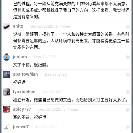
己的过程，每一段从前充满变数的工作经历看起来都不太满意，
但其实或多或少帮我找准了我自己的方向，这样来看，我觉得还
是挺有意义的。
shitx
Dec 23, 2022 via iPhone
2
说得非常好啊，摘抄了。一个人和各种宏大叙事的关系，有些时
候都需要足够的远，人从环境中剥离出来，才能看得更清楚一些
实质性的东西。
jenlors
Dec 23, 2022
3
文字不错，很细腻。
sparrowMan
Dec 23, 2022
4
祝好运
lyuxiuchen
Dec 23, 2022
5
独立开发，做些自己想做的东西，比起给别人打工要好太多了。
spicy777
Dec 23, 2022 via iPhone
6
写的不错，祝好运
justwe7
Dec 23, 2022
7