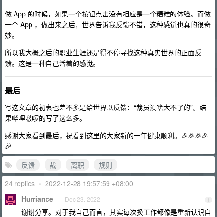
做 App 的时候，如果一个按钮点击没有相应是一个糟糕的体验。而做
一个 App ，做出来之后，世界告诉我反馈不错，这种感觉也真的很奇
妙。
所以我大概之后的职业生涯还是得不停寻找这种真实世界的正面反
馈。这是一种自己活着的感觉。
最后
写这文章的初衷也差不多是给世界以反馈：“裁员没啥大不了的”。结
果哔哩啵啰的写了这么多。
感谢大家看到最后，祝看到这里的大家新的一年健康顺利。🎉🎉🎉🎉
🎉
反馈
裁
离职
规则
24 replies
•
2022-12-28 19:57:59 +08:00
Hurriance
Dec 23, 2022
1
谢谢分享。对于我自己而言，其实每次换工作都像是重新认识自