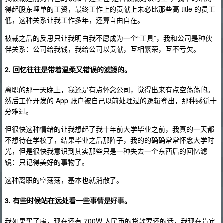
得起股东埋单的工资，最终工作上的贡献上未必比那些高 title 的员工
低，这种关系让我工作多年，还算自由自在。
被裁之后的反思只让我明白我不愿成为一个“工具”，我和公司是种伙
伴关系：公司给我钱，我给公司以贡献，互相繁荣，互不亏欠。
2. 回忆往往是带着温柔又错误的滤镜的。
离职的那一天晚上，我还是有点怀念公司，觉得出来有点空荡荡的。
然后工作开发的 App 账户被自己以前处理过的逻辑登出，那种感觉十
分难过。
但很快这种情绪的让我想起了我十年前大学毕业之前，我真的一天都
不想待在学校了，结果毕业之后那阵子，我的的确确常常怀念大学时
光，但是很快我意识到其实那些只是一种失去一个东西后的回忆滤
镜：只记得美好的事物了。
这种离职的空荡荡，基本也就消散了。
3. 有些时候站在远处看一些事情是好事。
我如果买了房，现在还有 700W 人民币的贷款要还的话，我现在肯定