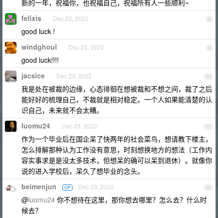
新的一年，祝福你，也祝福自己，祝福所有人一些顺利~
felixis
Dec 23, 2022
8
good luck !
windghoul
Dec 23, 2022
9
good luck!!!!
jacsice
Dec 23, 2022
10
我是处在被裁的边缘，心态徘徊在想被裁和不想之间，裁了之后
能好好的梳理自己，不裁就是相对稳定。一个人如果能清楚的认
识自己，未来就不会太糟。
luomu24
Dec 23, 2022
11
作为一个毕业后在国企呆了快两年的社会菜鸟，想请教下楼主，
怎么排解那种认为工作没有意思，时刻想换地方的想法（工作内
容实事求是是没太多技术，但想呆的确可以呆到退休）。就像你
说的进入学校后，呆久了想毕业的念头。
beimenjun
Dec 23, 2022
OP
12
@
luomu24
你不想待在这里，那你想去哪里？怎么去？什么时
候去？