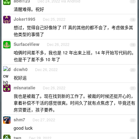
abel123
Dec 24, 2022 via Android
17
清醒难得。祝好
Joker1995
Dec 25, 2022
18
想过，觉得自己好像除了 IT 真的其他的都不会了，考虑做多其
他类型的事情了
SurfaceView
Dec 26, 2022
19
咱俩时间差不多，我也是 12 年出来上班，14 年开始写代码的。
也是干了差不多 10 年了
dcwh0
Dec 26, 2022
20
祝好运
mlsnatalie
Dec 26, 2022
21
我也是被裁了。现在找到新的工作了。被裁的时候还挺开心的，
拿着补偿不干活的感觉很爽。时间久了就有点焦虑了，毕竟还有
房贷要还，孩子要养。
shm7
Dec 27, 2022
22
good luck
twg
Dec 28, 2022
23