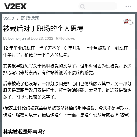
V2EX
职场话题
›
被裁后对于职场的个人思考
By
beimenjun
at Dec 23, 2022 · 5796 views
12 年毕业的现在，当了差不多 10 年开发，上个月被裁了，到现在一
个半月了，稍微说一下个人的思考。
其实很早就想写关于离职被裁的文章了，但那时候因为没被裁，多少
担心写出来的东西，有种站着说话不腰疼的感觉。
后来被裁了也没写，一部分原因是担心自己情绪融入其中，另一部分
原因是离职后改用双拼打字，打字磕磕碰碰，太累了，最近双拼熟练
多了，可以写比较多文字了。
(我这里讨论的被裁主要是被裁拿补偿的那种被裁，今天不是星期四，
也没有啥梗可以玩，最后也没有下一篇，更没有公众号或者 B 站号)
其实被裁是坏事吗？