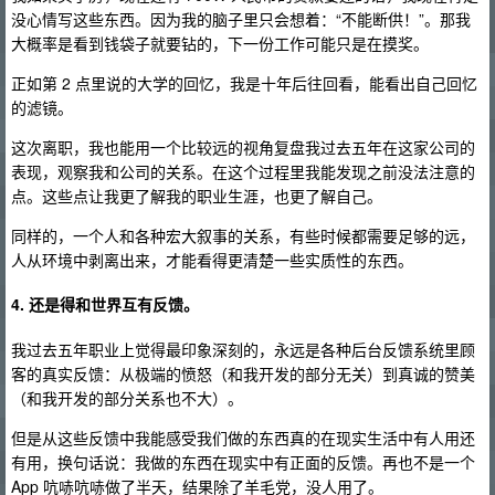
没心情写这些东西。因为我的脑子里只会想着：“不能断供！”。那我
大概率是看到钱袋子就要钻的，下一份工作可能只是在摸奖。
正如第 2 点里说的大学的回忆，我是十年后往回看，能看出自己回忆
的滤镜。
这次离职，我也能用一个比较远的视角复盘我过去五年在这家公司的
表现，观察我和公司的关系。在这个过程里我能发现之前没法注意的
点。这些点让我更了解我的职业生涯，也更了解自己。
同样的，一个人和各种宏大叙事的关系，有些时候都需要足够的远，
人从环境中剥离出来，才能看得更清楚一些实质性的东西。
4. 还是得和世界互有反馈。
我过去五年职业上觉得最印象深刻的，永远是各种后台反馈系统里顾
客的真实反馈：从极端的愤怒（和我开发的部分无关）到真诚的赞美
（和我开发的部分关系也不大）。
但是从这些反馈中我能感受我们做的东西真的在现实生活中有人用还
有用，换句话说：我做的东西在现实中有正面的反馈。再也不是一个
App 吭哧吭哧做了半天，结果除了羊毛党，没人用了。