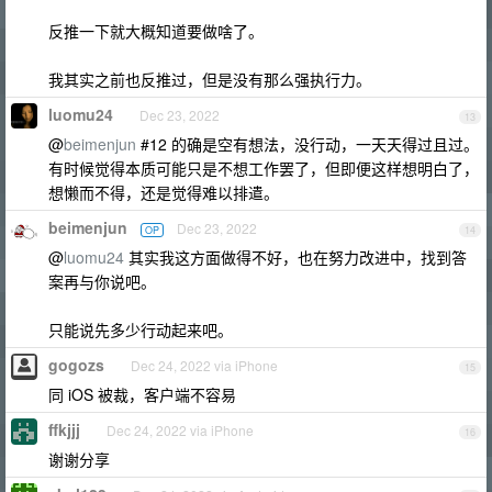
反推一下就大概知道要做啥了。
我其实之前也反推过，但是没有那么强执行力。
luomu24
Dec 23, 2022
13
@
beimenjun
#12 的确是空有想法，没行动，一天天得过且过。
有时候觉得本质可能只是不想工作罢了，但即便这样想明白了，
想懒而不得，还是觉得难以排遣。
beimenjun
Dec 23, 2022
OP
14
@
luomu24
其实我这方面做得不好，也在努力改进中，找到答
案再与你说吧。
只能说先多少行动起来吧。
gogozs
Dec 24, 2022 via iPhone
15
同 iOS 被裁，客户端不容易
ffkjjj
Dec 24, 2022 via iPhone
16
谢谢分享