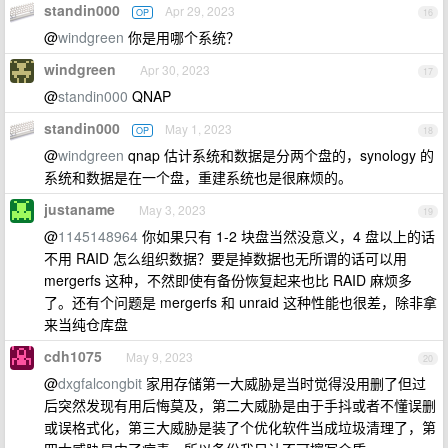
standin000
Apr 29, 2023
OP
16
@
windgreen
你是用哪个系统？
windgreen
Apr 30, 2023
17
@
standin000
QNAP
standin000
May 1, 2023
OP
18
@
windgreen
qnap 估计系统和数据是分两个盘的，synology 的
系统和数据是在一个盘，重建系统也是很麻烦的。
justaname
May 3, 2023
19
@
1145148964
你如果只有 1-2 块盘当然没意义，4 盘以上的话
不用 RAID 怎么组织数据？要是掉数据也无所谓的话可以用
mergerfs 这种，不然即使有备份恢复起来也比 RAID 麻烦多
了。还有个问题是 mergerfs 和 unraid 这种性能也很差，除非拿
来当纯仓库盘
cdh1075
May 9, 2023
20
@
dxgfalcongbit
家用存储第一大威胁是当时觉得没用删了但过
后突然发现有用后悔莫及，第二大威胁是由于手抖或者不懂误删
或误格式化，第三大威胁是装了个优化软件当成垃圾清理了，第