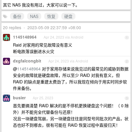
其它 NAS 我没有用过，大家可以说一下。
备份
NAS
恢复
硬盘
20 replies
•
2023-05-09 22:37:59 +08:00
1145148964
Apr 24, 2023 via Android
1
Raid 对家用的常见故障没有意义
断电跌落误删进水火灾
dxgfalcongbit
Apr 24, 2023 via Android
2
@
1145148964
对于家用存储来说我见过的最常见的威胁到数据
安全的故障就是硬盘故障，所以至少 RAID 对我有意义，但
RAID 的缺点是重建太费劲了，所以我现在倾向于用实时同步软
件来备份。
busier
Apr 25, 2023
3
首先要搞清楚 RAID 解决的是不停机更换硬盘这个问题！（ 0 除
外）并不能完全代替备份与还原！
况且一块硬盘驾崩，另一块硬盘往往是同型号同批次的产品，状
态也好不到哪去，很有可能在 RAID 恢复过程中直接归天！