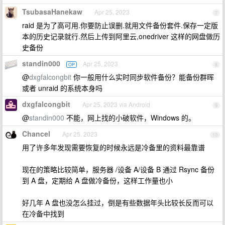
TsubasaHanekaw
Apr 25, 2023
7
raid 是为了高可用.你要防止误删.就用文件备份套件.保存一定版
本的历史记录就行.然后上传到阿里云,onedriver 这样的网盘做历
史备份
standin000
Apr 25, 2023
OP
8
@
dxgfalcongbit
你一般用什么实时同步软件备份？能备份群晖
或者 unraid 的系统本身吗
dxgfalcongbit
Apr 25, 2023 via Android
9
@
standin000
不能，网上找的小破软件，Windows 的。
Chancel
Apr 25, 2023
10
用了许多年发现需要恢复的时候永远是冷备里的资料最靠谱
现在的策略比较简单，服务器 /设备 A/设备 B 通过 Rsync 备份
到 A 盘，定期给 A 盘做冷备份，这样工作量也小
好几年 A 盘也没怎么挂过，倒是有些数据年头比较长反而可以
在冷备中找到