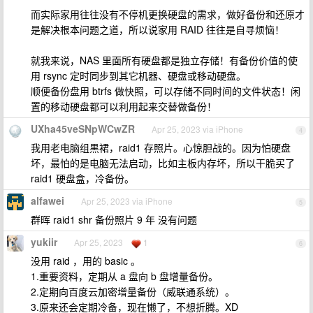
而实际家用往往没有不停机更换硬盘的需求，做好备份和还原才
是解决根本问题之道，所以说家用 RAID 往往是自寻烦恼！
就我来说，NAS 里面所有硬盘都是独立存储！有备份价值的使
用 rsync 定时同步到其它机器、硬盘或移动硬盘。
顺便备份盘用 btrfs 做快照，可以存储不同时间的文件状态！闲
置的移动硬盘都可以利用起来交替做备份！
UXha45veSNpWCwZR
Apr 25, 2023 via iPhone
4
我用老电脑组黒裙，raid1 存照片。心惊胆战的。因为怕硬盘
坏，最怕的是电脑无法启动，比如主板内存坏，所以干脆买了
raid1 硬盘盒，冷备份。
alfawei
Apr 25, 2023 via iPhone
5
群晖 raid1 shr 备份照片 9 年 没有问题
yukiir
Apr 25, 2023
1
6
没用 raid ，用的 basic 。
1.重要资料，定期从 a 盘向 b 盘增量备份。
2.定期向百度云加密增量备份（威联通系统）。
3.原来还会定期冷备，现在懒了，不想折腾。XD