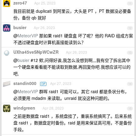
zero47
Apr 25, 2023
11
我目前就是 duplicati 到阿里云，大头是 PT ，PT 数据没必要备
份，备份 qb 就好
busier
Apr 26, 2023
12
@
MeteorVIP
那如果 raid1 硬盘盒 坏了呢？他的 RAID 组成方案
不透过硬盘盒时计算机直接能读到么？
UXha45veSNpWCwZR
Apr 26, 2023
13
@
busier
#12 欸,问得好诶,我怎么没想到啊,,,我有空了拆出其中
一个硬盘来看看能不能读取到数据,再回复你吧.我想应该可以的
吧,
standin000
Apr 27, 2023
OP
14
@
MeteorVIP
群晖 raid1 可能可以，其它 raid 都是条状分布，
必须要用 mdadm 来读取。unraid 就没这种问题的。
windgreen
Apr 28, 2023
15
之前是数据盘 raid1 ，系统盘挂了，重装系统搞死了。后来系统
盘 raid1 ，数据盘定时备份。raid 是用来保证高可用，不是备份
手段。