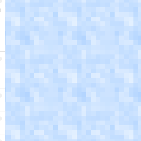
8
l
9
，
0
1