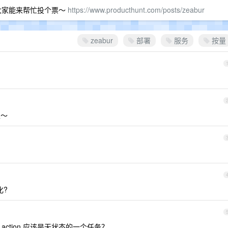
 ，希望大家能来帮忙投个票～
https://www.producthunt.com/posts/zeabur
zeabur
部署
服务
按量
上～
化?
 action 应该是无状态的一个任务？