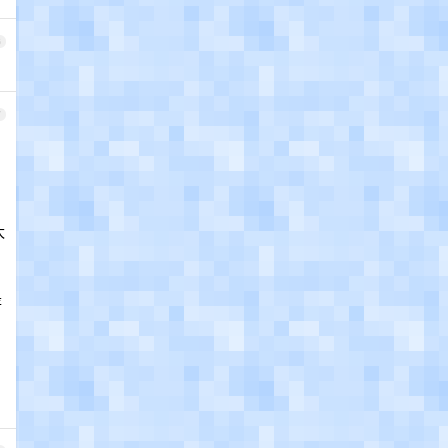
6
7
太
是