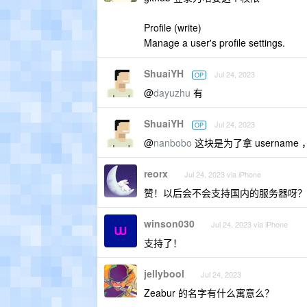
Profile (write)
Manage a user's profile settings.
ShuaiYH
Jul 24, 2023
OP
@
dayuzhu
有
ShuaiYH
Jul 24, 2023
OP
@
nanbobo
这块是为了拿 usernam
reorx
Jul 24, 2023 via iPhone
赞！以后会不会支持国内的服务器呀？
winson030
Jul 24, 2023 via iPhone
支持了！
jellybool
Jul 24, 2023
Zeabur 的名字有什么寓意么？