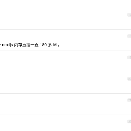
1
1
nextjs 内存直接一直 180 多 M 。
1
2
2
2