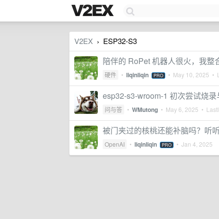
V2EX
ESP32-S3
›
陪伴的 RoPet 机器人很火，
硬件
•
liqinliqin
•
May 10, 2025
• L
PRO
esp32-s3-wroom-1 初次尝试烧录
问与答
•
WMutong
•
May 6, 2025
• Lastl
被门夹过的核桃还能补脑吗？听听 C
OpenAI
•
liqinliqin
•
Jan 4, 2025
PRO