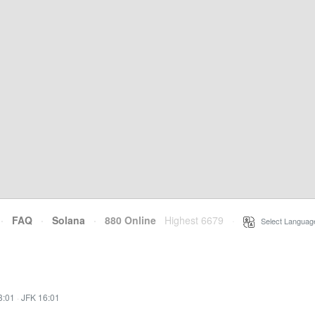
·
FAQ
·
Solana
·
880 Online
Highest 6679
·
Select Languag
3:01
·
JFK 16:01