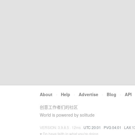
About
·
Help
·
Advertise
·
Blog
·
API
创意工作者们的社区
World is powered by solitude
VERSION: 3.9.8.5 · 12ms ·
UTC 20:01
·
PVG 04:01
·
LAX 1
♥ Do have faith in what you're doing.