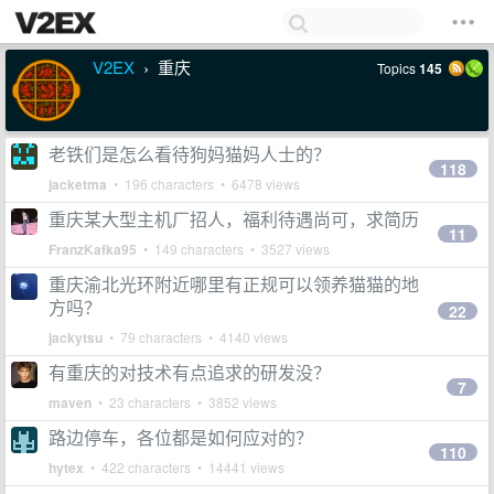
V2EX
重庆
Topics
145
›
老铁们是怎么看待狗妈猫妈人士的？
118
jacketma
• 196 characters • 6478 views
重庆某大型主机厂招人，福利待遇尚可，求简历
11
FranzKafka95
• 149 characters • 3527 views
重庆渝北光环附近哪里有正规可以领养猫猫的地
方吗？
22
jackytsu
• 79 characters • 4140 views
有重庆的对技术有点追求的研发没？
7
maven
• 23 characters • 3852 views
路边停车，各位都是如何应对的？
110
hytex
• 422 characters • 14441 views