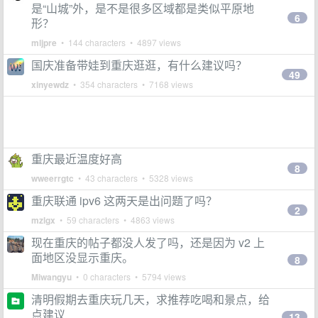
是“山城”外，是不是很多区域都是类似平原地
6
形？
mljpre
• 144 characters • 4897 views
国庆准备带娃到重庆逛逛，有什么建议吗？
49
xinyewdz
• 354 characters • 7168 views
重庆最近温度好高
8
wweerrgtc
• 43 characters • 5328 views
重庆联通 ipv6 这两天是出问题了吗？
2
mzlgx
• 59 characters • 4863 views
现在重庆的帖子都没人发了吗，还是因为 v2 上
面地区没显示重庆。
8
Miwangyu
• 0 characters • 5794 views
清明假期去重庆玩几天，求推荐吃喝和景点，给
点建议
13