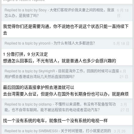
Replied to a topic by 5boy
大佬们客观评价我夫妻之间的相处，我该
6 月 18
›
日
怎么办，是我错了吗？
我觉得你们还是需要沟通，你不说她也不说这个状态只能一直持续下
去
Replied to a topic by yiroonli
为什么有钱人大多都迷信？
5 月 18 日
›
1 分靠打拼，9 分天注定
想通怎么回事后，不光有钱人，就是普通人也多少会感兴趣的
Replied to a topic by SkyHighR
目前是海外工作，回国的时候可以直接
4 月
›
21 日
用护照去香港或台湾玩几天然后直接回国吗？
最后回国的话直接拿护照去港澳就可以
去台湾需要入台证，但是你人在国外有长期身份也可以办，就是麻烦
Replied to a topic by oldlamp
不懂所以来请教，有没有不配备智驾功
3 月
›
27 日
能，也不自带车联网，能不被远程锁车的电动或者混动汽车？
找一个没有系统的电车，就像找一个没有系统的电视一样
Replied to a topic by SWBMESSI
关于时间管理，打小就爱迟到的
3 月 26
›