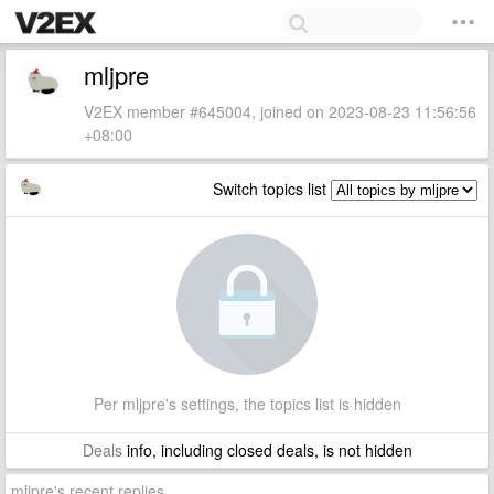
mljpre
V2EX member #645004, joined on 2023-08-23 11:56:56
+08:00
Switch topics list
Per mljpre's settings, the topics list is hidden
Deals
info, including closed deals, is not hidden
mljpre's recent replies