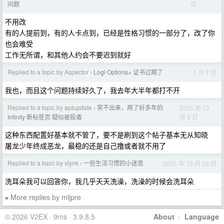
日
问题
不用改
有的人提前到，有的人卡点到，已经是性格习惯的一部分了，改了你
也会难受
工作无所谓，和其他人约会不要迟到就好
Replied to a topic by Aspector
Logi Options+ 证书过期了
1 月 7 日
›
我也，而且这个问题持续好久了，我去年大半年都打不开
Replied to a topic by aptupdate
笑不出来，用了好多年的
2025 年 12
›
月 3 日
Infinity 新标签页 疑似被投毒
这种东西配置好基本就不管了，要不是刷到这个帖子基本无从知晓
屠龙少年终成恶龙，最稳的还是自己撸或者就不用了
Replied to a topic by xtynk
一些生活习惯的小迷思
2025 年 10 月 23 日
›
洗耳朵我可以回答你，我几乎天天洗澡，洗澡的时候会洗耳朵
More replies by mljpre
»
© 2026 V2EX · 9ms · 3.9.8.5
About
·
Language