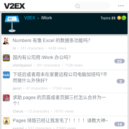
V2EX
iWork
Topics
23
›
Numbers 有像 Excel 的数据条功能吗？
ht
• 161 characters • 4438 views
国内有公司用 iWork 办公吗？
23
shmilypeter
• 201 characters • 7128 views
下班后或者周末在家要远程公司电脑加班吗?不
然做什么外快好?
2
gancl
• 47 characters • 17343 views
求助 pages 的页眉或者页脚三栏怎么合并为一
个！
Cheuk
• 12 characters • 19751 views
Pages 排版已经让我发毛了！！！！请教大神~
14
easonl
• 537 characters • 27663 views