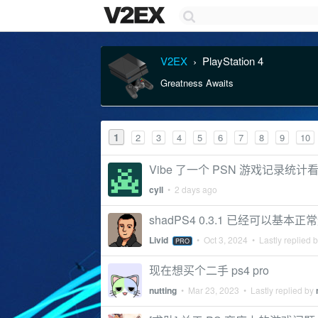
V2EX
PlayStation 4
›
Greatness Awaits
1
2
3
4
5
6
7
8
9
10
Vibe 了一个 PSN 游戏记录统计
cyll
•
2 days ago
shadPS4 0.3.1 已经可以基本正常运
Livid
•
Oct 3, 2024
• Lastly replied 
PRO
现在想买个二手 ps4 pro
nutting
•
Mar 23, 2023
• Lastly replied by