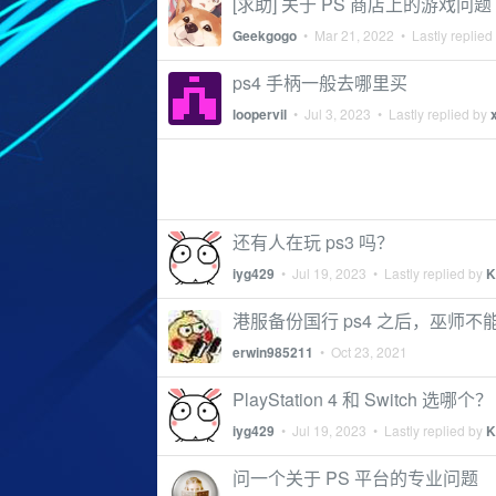
[求助] 关于 PS 商店上的游戏问题
Geekgogo
•
Mar 21, 2022
• Lastly replied
ps4 手柄一般去哪里买
loopervil
•
Jul 3, 2023
• Lastly replied by
还有人在玩 ps3 吗？
iyg429
•
Jul 19, 2023
• Lastly replied by
K
港服备份国行 ps4 之后，巫师不
erwin985211
•
Oct 23, 2021
PlayStation 4 和 Switch 选哪个？
iyg429
•
Jul 19, 2023
• Lastly replied by
K
问一个关于 PS 平台的专业问题