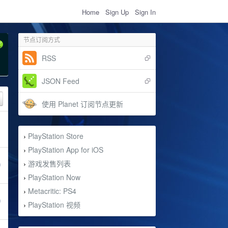
Home
Sign Up
Sign In
节点订阅方式
RSS
JSON Feed
使用 Planet 订阅节点更新
PlayStation Store
›
PlayStation App for iOS
›
游戏发售列表
›
PlayStation Now
›
Metacritic: PS4
›
PlayStation 视频
›