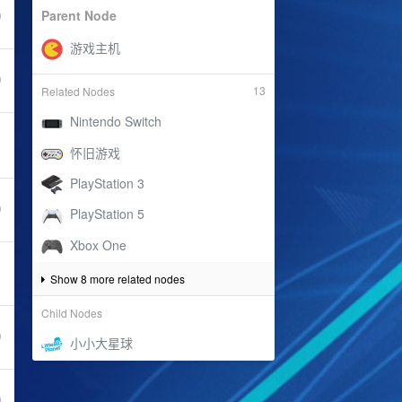
Parent Node
13
Related Nodes
Show 8 more related nodes
Child Nodes