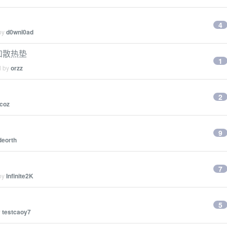
4
 by
d0wnl0ad
和散热垫
1
d by
orzz
2
ocoz
9
deorth
7
 by
Infinite2K
5
y
testcaoy7