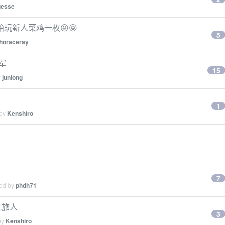
gesse
始玩新人菜鸡一枚😝😝
5
horaceray
国军
15
y
junlong
1
 by
Kenshiro
7
ied by
phdh71
之旅人
3
by
Kenshiro