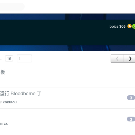
Topics
306
...
16
❮
❯
看板
行 Bloodborne 了
3
by
kokutou
3
mrzx