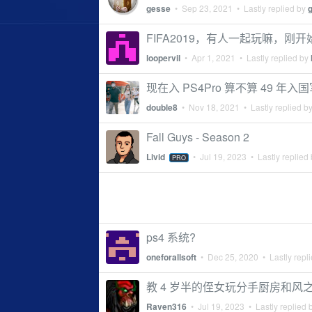
gesse
•
Sep 23, 2021
• Lastly replied by
FIFA2019，有人一起玩嘛，刚开
loopervil
•
Apr 1, 2021
• Lastly replied by
现在入 PS4Pro 算不算 49 年入
double8
•
Nov 18, 2021
• Lastly replied b
Fall Guys - Season 2
Livid
•
Jul 19, 2023
• Lastly replied
PRO
ps4 系统?
oneforallsoft
•
Dec 25, 2020
• Lastly repl
教 4 岁半的侄女玩分手厨房和风
Raven316
•
Jul 19, 2023
• Lastly replied 