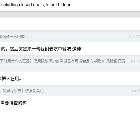
 including closed deals, is not hidden
封号和退款一气呵成
Apr 2
点了餐的，然后突然来一句我们去吃中餐吧 这种
平时用什么浏览器？使用隐私保护的浏览器有可能会反向导致 IP 风险值变高
Jan 1
大把人在用。
cast 投屏程序被系统强制禁用
Jan 
需要排查的包