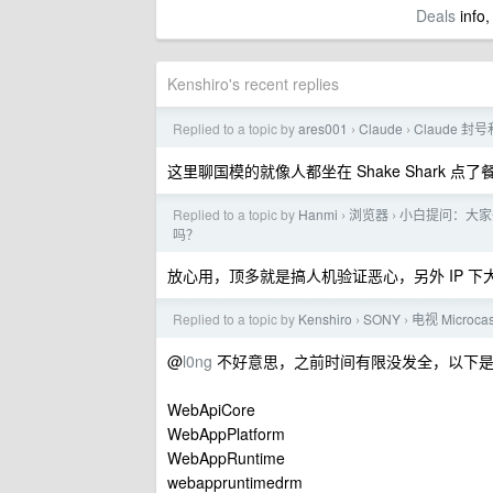
Deals
info,
Kenshiro's recent replies
Replied to a topic by
ares001
Claude
Claude 
›
›
这里聊国模的就像人都坐在 Shake Shark 
Replied to a topic by
Hanmi
浏览器
小白提问：大家
›
›
吗？
放心用，顶多就是搞人机验证恶心，另外 IP 下
Replied to a topic by
Kenshiro
SONY
电视 Micro
›
›
@
l0ng
不好意思，之前时间有限没发全，以下是
WebApiCore
WebAppPlatform
WebAppRuntime
webappruntimedrm