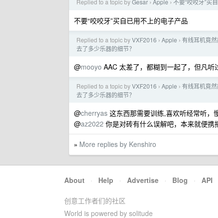
Replied to a topic by
Gesar
Apple
不要“咬咬牙”买
›
›
不要“咬咬牙”买自已用不上的电子产品
Replied to a topic by
VXF2016
Apple
有线耳机竟然能
›
›
去了多少乐器的细节？
@
mooyo
AAC 太差了，都糊到一起了，但凡听
Replied to a topic by
VXF2016
Apple
有线耳机竟然能
›
›
去了多少乐器的细节？
@
cherryas
这东西那需要训练,喜欢听经常听，
@
az2022
你是对砖有什么误解吧，本来就便携播
More replies by Kenshiro
»
About
·
Help
·
Advertise
·
Blog
·
API
创意工作者们的社区
World is powered by solitude