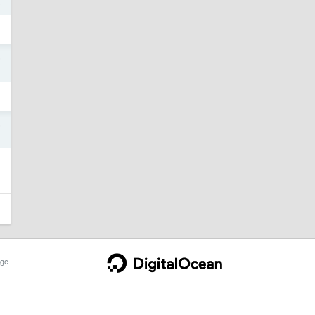
5
5
5
ge