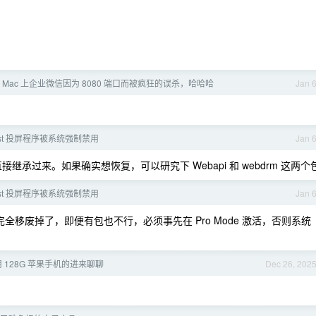
， Mac 上企业微信因为 8080 端口而被疯狂的误杀，哈哈哈
Jan 
cast 投屏程序被系统强制禁用
Jan 
接继承过来。如果确实想恢复，可以研究下 Webapi 和 webdrm 这两个
cast 投屏程序被系统强制禁用
Jan 
已经完全移废掉了，即便有包也不行，必须事先在 Pro Mode 激活，否则系统
 128G 苹果手机的进来聊聊
Dec 26, 202