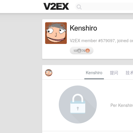
Kenshiro
V2EX member #579097, joined on
10
76
Kenshiro
提问
技
Per Kenshiro