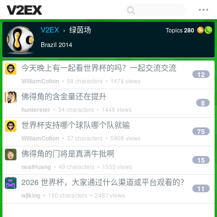
V2EX
绿茵场
Topics
280
›
Brazil 2014
今天晚上有一起看世界杯的吗？一起交流交流
12
WilliamColton
• 58 characters • 1474 views
佛得角的含金量还在提升
8
hunterster
• 34 characters • 1446 views
世界杯支持哪个球队哪个队就输
75
WilliamColton
• 37 characters • 5909 views
佛得角的门将是真滴牛批啊
15
nealHuang
• 49 characters • 1555 views
2026 世界杯，大家通过什么渠道或平台观看的？
11
wjiking
• 150 characters • 2487 views