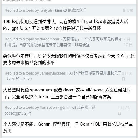
Replied to a topic by iuhiyuh
kimi k3 到底怎么样
5 天前
›
199 轻度使用没遇到过排队。现在的模型和 gpt 比起来都挺说人话
的，gpt 从 5.4 开始变强的代价就是说话越来越奇怪
Replied to a topic by doraemonki
无聊瞎想，一个几乎可以预见的保守
7 月
›
27 日
估计是，当前的顶级模型在未来会非常快且非常便宜
类似摩尔定律吧，所以今天做软件的时候不仅要考虑到今天的 AI ，还
要考虑未来模型能到的水平
Replied to a topic by JamesMackerel
AI 让折腾变得更容易并且快乐了
3 月 8
›
日
（Vim 和 Linux ）
大模型时代像 spacemacs 或者 doom 这种 all-in-one 方案已经过时
了，完全可以烧点 token 垂直整合出一个自己的配置方案
Replied to a topic by YanSeven
gemini cli 现在能干过
1 月 23
›
日
codex(gpt5.2)吗
个人感觉是不能，Gemini 模型很好，但 Gemini CLI 用着总觉得差点
意思