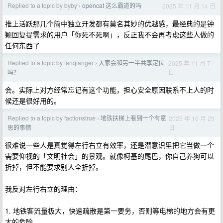
Replied to a topic by byby
opencat 这么霸道的吗
2025 年 11 月 14 日
›
推上活跃那几个简中独立开发都有莫名其妙的优越感，最经典的是钟
颖回复提需求的用户「你死不死啊」，反正我不会再考虑这些人做的
任何东西了
Replied to a topic by fanqianger
大家会和另一半共享定位
2025 年 11 月 7
›
日
吗？
会。实际上对方经常忘记有这个功能，担心安全原因联系不上人的时
候还是很好用的。
Replied to a topic by factionstrue
地铁扶梯上看到一个有意
2025 年 10 月 29
›
日
思的事情
很难说一些人是真觉得左行右立有效率，还是潜意识里把它当做一个
需要仰视的「文明社会」的景观。就像柯基的尾巴，你自己养狗可以
折掉，但不能要求别人全折掉。
我反对左行右立的理由：
1. 地铁客流量极大，快速疏散是第一要务，否则等电梯的地方会有更
大的危险