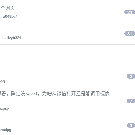
一个网页
24
by
x009ba1
31
ed by
lizy0329
2
sboy
p 部署，确定没有 ssl，为啥从微信打开还是能调用摄像
7
pzpzp
3
y
realpg