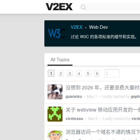
V2EX
Web Dev
›
讨论 W3C 的各项标准的细节和实现。
All Topics
1
2
3
4
5
6
没想到 2026 年，还要浪费大量
guansixu
•
May 1
• Lastly replied by
goph
关于 webview 移动应用开发的
victimsss
•
Mar 5
• Lastly replied by
vict
浏览器访问一个域名不通的情况下，