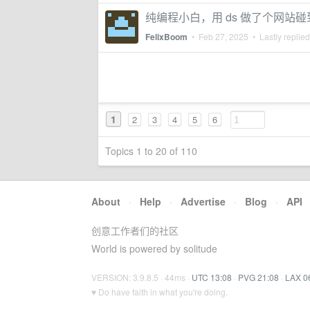
纯编程小白，用 ds 做了个网站
FelixBoom
•
Feb 27, 2025
• Lastly replie
1
2
3
4
5
6
Topics 1 to 20 of 110
About
·
Help
·
Advertise
·
Blog
·
API
创意工作者们的社区
World is powered by solitude
VERSION: 3.9.8.5 · 44ms ·
UTC 13:08
·
PVG 21:08
·
LAX 0
♥ Do have faith in what you're doing.