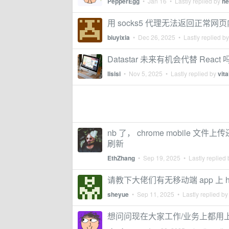
PepperEgg
•
Jan 16
• Lastly replied by
he
用 socks5 代理无法返回正常网
biuyixia
•
Dec 26, 2025
• Lastly replied b
Datastar 未来有机会代替 React 
lisisi
•
Nov 5, 2025
• Lastly replied by
vita
nb 了， chrome mobile 
刷新
EthZhang
•
Sep 19, 2025
• Lastly replied
请教下大佬们有无移动端 app 上 
sheyue
•
Sep 11, 2025
• Lastly replied b
想问问现在大家工作/业务上都用上 h