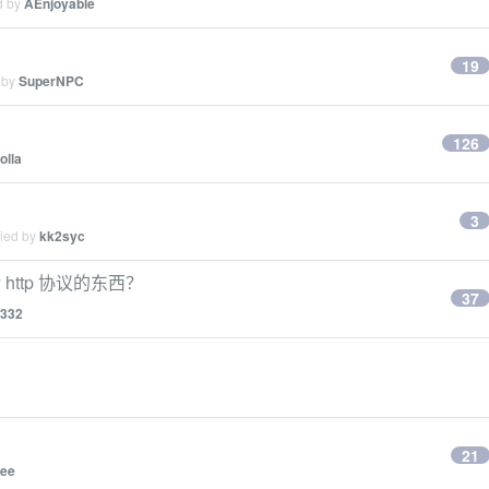
d by
AEnjoyable
19
 by
SuperNPC
名
126
olla
3
lied by
kk2syc
转 http 协议的东西？
37
332
21
ee