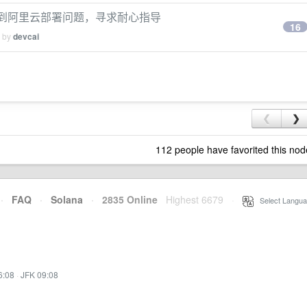
碰到阿里云部署问题，寻求耐心指导
16
d by
devcai
❮
❯
112 people have favorited this nod
·
FAQ
·
Solana
·
2835 Online
Highest 6679
·
Select Langua
6:08
·
JFK 09:08