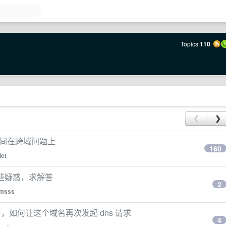
Topics
110
❮
❯
时间在跨域问题上
160
let
一些疑惑，求解答
2
imsss
如何让这个域名再次发起 dns 请求
4