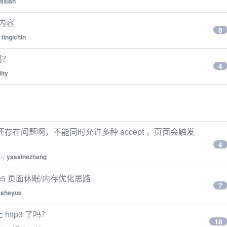
ssian
页内容
8
y
tingichin
吗？
4
lity
文件上传还存在问题啊，不能同时允许多种 accept ，页面会触发
4
 by
yassinezhang
h5 页面休眠/内存优化思路
7
y
sheyue
ttp3 了吗？
18