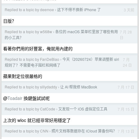
Replied to a topic by deemoe
这下不得不换新 iPhone 了
3 天前
›
日版？
Replied to a topic by w568w
各位的 macOS 菜单栏里放了哪些有用
7 月 28
›
日
的小工具？
看著你們用的好豐富，俺就用內建的
Replied to a topic by FanDeBiao
今天（20260724）苹果调整新 siri
7 月
›
24 日
规则了？不需要电子围栏和网络了
蘋果對定位很嚴格的
Replied to a topic by sillydaddy
让 AI 帮我修 MacBook
7 月 17 日
›
@
Toadair
換鍵盤試試呢
Replied to a topic by CatCode
又发现一个 iOS 虚拟定位工具
7 月 15 日
›
上次的 wloc 就已經非常好用穩定了
Replied to a topic by CNN
照片文档等数据存在 iCloud 算备份吗？
7 月 13 日
›