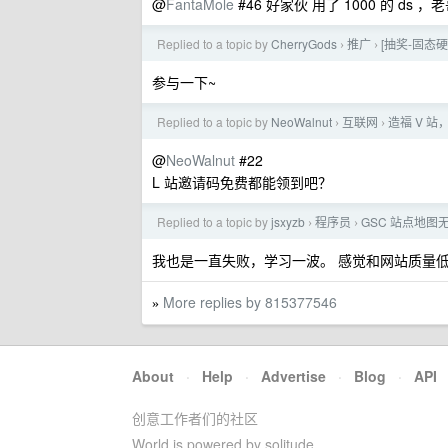
@
FantaMole
#46 好家伙 用了 1000 的 ds
Replied to a topic by
CherryGods
推广
[抽奖-固态硬
›
›
参与一下~
Replied to a topic by
NeoWalnut
互联网
造福 V 站
›
›
@
NeoWalnut
#22
L 站邀请码免费都能领到吧？
Replied to a topic by
jsxyzb
程序员
GSC 站点地图
›
›
我也是一直失败，学习一波。 感觉和网站质量
More replies by 815377546
»
About
·
Help
·
Advertise
·
Blog
·
API
创意工作者们的社区
World is powered by solitude