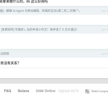
 ，老哥拿来做什么的，ds 这么好用吗
盘] --聊聊 AI Agent 与移动编程，附福利互动!(第二轮二次推广)
Jun 
， [免费指导] 写傲娇 L 站的申请小作文！我申请了 5 次才通过！
Jun 
无法抓取
Jun 
低有没有关系？
·
FAQ
·
Solana
·
5396 Online
Highest 6679
·
Select Langua