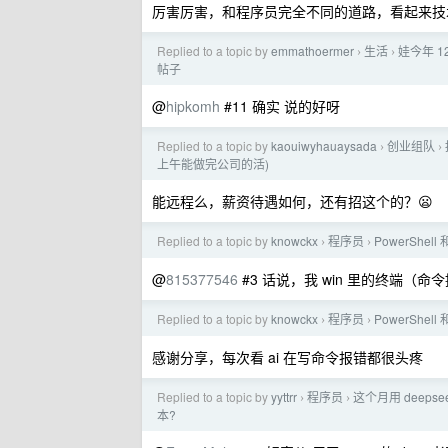
厉害厉害，和程序员完全不同的道路，看起来技术
Replied to a topic by
emmathoermer
生活
娃今年 
›
›
帖子
@
hipkomh
#11 确实 说的好呀
Replied to a topic by
kaouiwyhauaysada
创业组队
›
›
上午能做完公司的活)
能远程么，薪资待遇如何，还有招这个的？😦
Replied to a topic by
knowckx
程序员
PowerShe
›
›
@
815377546
#3 话说，我 win 里的终端（命令提示
Replied to a topic by
knowckx
程序员
PowerShe
›
›
感谢分享，每次看 ai 在写命令报错都很头疼
Replied to a topic by
yyttrr
程序员
这个月用 deepsee
›
›
本?