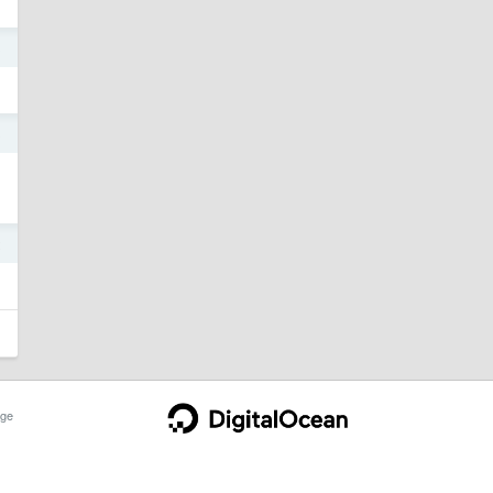
3
3
2
ge