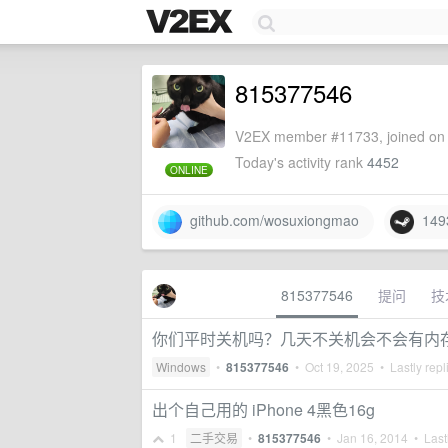
815377546
V2EX member #11733, joined on 
Today's activity rank
4452
ONLINE
github.com/wosuxiongmao
149
815377546
提问
技
你们平时关机吗？几天不关机会不会有内存
Windows
•
815377546
•
Oct 19, 2025
• Lastly repl
出个自己用的 iPhone 4黑色16g
1
二手交易
•
815377546
•
Jan 16, 2014
• Lastl