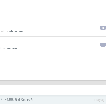
9
lied by
mhqschen
1
ed by
deepure
为业余编程爱好者的 10 年
1 day ag