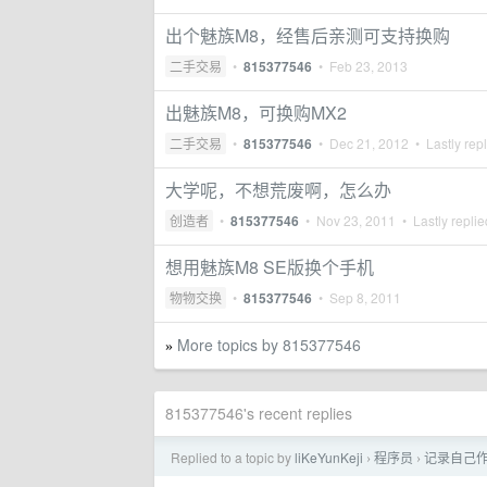
出个魅族M8，经售后亲测可支持换购
二手交易
•
815377546
•
Feb 23, 2013
出魅族M8，可换购MX2
二手交易
•
815377546
•
Dec 21, 2012
• Lastly rep
大学呢，不想荒废啊，怎么办
创造者
•
815377546
•
Nov 23, 2011
• Lastly repli
想用魅族M8 SE版换个手机
物物交换
•
815377546
•
Sep 8, 2011
More topics by 815377546
»
815377546's recent replies
Replied to a topic by
liKeYunKeji
程序员
记录自己作
›
›