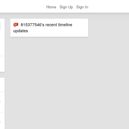
Home
Sign Up
Sign In
815377546's recent timeline
updates