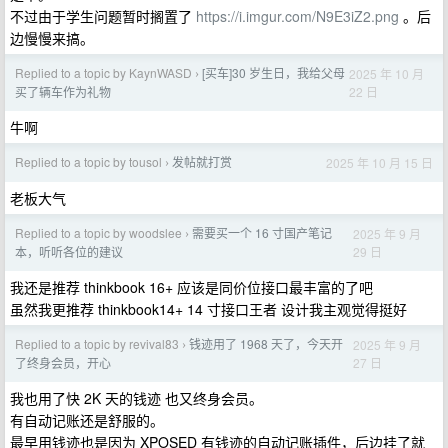
不过由于学生问题暂时搁置了
https://i.imgur.com/N9E3iZ2.png
。后
边慢慢来搞。
Replied to a topic by KaynWASD
[买车]30 岁生日，我给父母
2025 年 10 月
›
22 日
买了辆车作为礼物
牛啊
Replied to a topic by tousol
发帖就打赏
2025 年 10 月 15 日
›
老板大气
Replied to a topic by woodslee
需要买一个 16 寸国产笔记
2025 年 9 月
›
29 日
本，听听各位的建议
我还是推荐 thinkbook 16+ 应该是同价位接口最丰富的了吧
虽然我更推荐 thinkbook14+ 14 寸接口王者 设计我主观觉得挺好
Replied to a topic by revival83
钱迹用了 1968 天了，今天开
2025 年 9 月
›
27 日
了终身会员，开心
我也用了快 2K 天的钱迹 也又终身会员。
有自动记账还是舒服的。
最早用钱迹也是因为 XPOSED 有钱迹的自动记账插件，后边挂了就