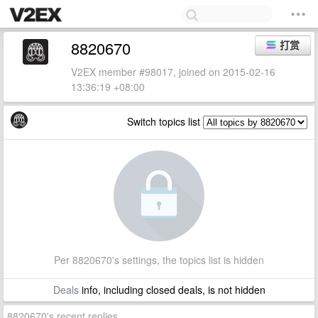
8820670
打赏
V2EX member #98017, joined on 2015-02-16
13:36:19 +08:00
Switch topics list
Per 8820670's settings, the topics list is hidden
Deals
info, including closed deals, is not hidden
8820670's recent replies