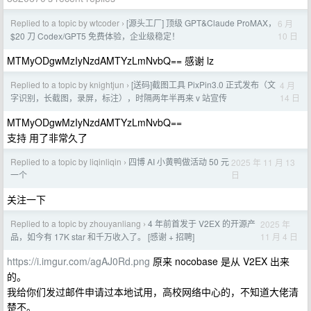
Replied to a topic by wtcoder
[源头工厂] 顶级 GPT&Claude ProMAX，
6 月
›
10 日
$20 刀 Codex/GPT5 免费体验，企业级稳定！
MTMyODgwMzIyNzdAMTYzLmNvbQ== 感谢 lz
Replied to a topic by knightjun
[送码]截图工具 PixPin3.0 正式发布（文
4 月
›
14 日
字识别，长截图，录屏，标注），时隔两年半再来 v 站宣传
MTMyODgwMzIyNzdAMTYzLmNvbQ==
支持 用了非常久了
Replied to a topic by liqinliqin
四博 AI 小黄鸭做活动 50 元
2025 年 11 月 13
›
日
一个
关注一下
Replied to a topic by zhouyanliang
4 年前首发于 V2EX 的开源产
2025 年
›
11 月 4 日
品，如今有 17K star 和千万收入了。 [感谢 + 招聘]
https://i.imgur.com/agAJ0Rd.png
原来 nocobase 是从 V2EX 出来
的。
我给你们发过邮件申请过本地试用，高校网络中心的，不知道大佬清
楚不。