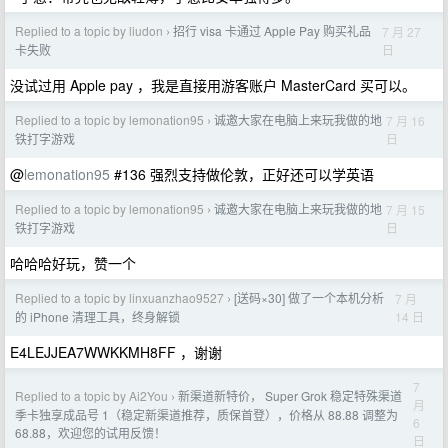
Replied to a topic by liudon
招行 visa 卡通过 Apple Pay 购买礼品
7 月 27
›
日
卡失败
没试过用 Apple pay ，我是直接用游客账户 MasterCard 买可以。
Replied to a topic by lemonation95
诚邀大家在电脑上来玩我做的地
7 月 16
›
日
铁打字游戏
@
lemonation95
#136 强烈支持做伦敦，正好还可以学英语
Replied to a topic by lemonation95
诚邀大家在电脑上来玩我做的地
7 月 15
›
日
铁打字游戏
哈哈哈好玩，赞一个
Replied to a topic by linxuanzhao9527
[送码×30] 做了一个本机分析
7 月
›
14 日
的 iPhone 清理工具，终身解锁
E4LEJJEA7WWKKMH8FF ，谢谢
7
Replied to a topic by Ai2You
新渠道新特价， Super Grok 稳定特殊渠道
›
月
季卡独享成品号 1（稳定新渠道推荐，质保首登），价格从 88.88 调整为
6
68.88，欢迎您的试用反馈！
日