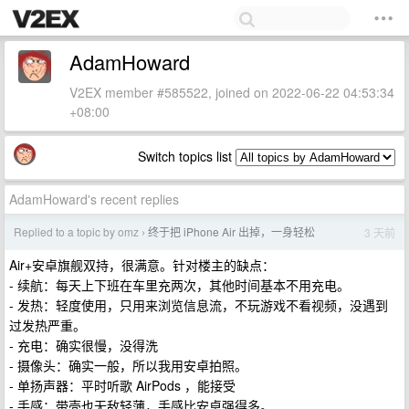
AdamHoward
V2EX member #585522, joined on 2022-06-22 04:53:34
+08:00
Switch topics list
AdamHoward's recent replies
Replied to a topic by omz
终于把 iPhone Air 出掉，一身轻松
3 天前
›
Air+安卓旗舰双持，很满意。针对楼主的缺点：
- 续航：每天上下班在车里充两次，其他时间基本不用充电。
- 发热：轻度使用，只用来浏览信息流，不玩游戏不看视频，没遇到
过发热严重。
- 充电：确实很慢，没得洗
- 摄像头：确实一般，所以我用安卓拍照。
- 单扬声器：平时听歌 AirPods ，能接受
- 手感：带壳也无敌轻薄，手感比安卓强得多。