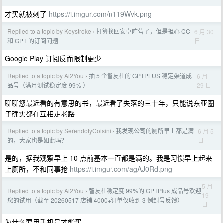
才买就被刺了
https://i.imgur.com/n119Wvk.png
Replied to a topic by Keystroke
打算换回安卓阵营了，但是担心 CC
6 月 30
›
日
和 GPT 的订阅问题
Google Play 订阅反而限制更少
Replied to a topic by Ai2You
抽 5 个智友社的 GPTPLUS 稳定渠道成
6 月
›
29 日
品号（满月测试稳定度 99% ）
聊聊您最近看的有意思的书，最近看了失落的三十年，只能说东亚圈
子确实都在互相走老路
Replied to a topic by SerendotyCoisini
我发现公司的厕所早上都是满
6 月 5
›
日
的，大家也是如此吗？
是的，据我观察早上 10 点前基本一直都是满的。我是习惯早上起来
上厕所，不和同事抢
https://i.imgur.com/agAJ0Rd.png
5 月
Replied to a topic by Ai2You
智友社稳定度 99%的 GPTPlus 成品号欢迎
›
19
您的试用（截至 20260517 店铺 4000+订单仅收到 3 例封号反馈）
日
为什么要用手机号才能买