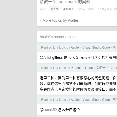
请教一个 react hook 的问题
3
React
•
Asuler
•
Apr 4, 2024
• Lastly replie
More topics by Asuler
»
Asuler's recent replies
Replied to a topic by
Asuler
Visual Studio Code
求问
›
›
@
Alliot
gitless 是 fork Gitlens v11.7.0 的
Replied to a topic by
Plumbiu
React
提问一个 Reac
›
›
选第二种，因为第一种有很恶心的闭包问题，你现在
数，你在这里面都拿不到最新的。到时候你要维护，你
多是想点击查询按钮的时候再去调用接口，而不是
Replied to a topic by
Asuler
Visual Studio Code
求问
›
›
@
cscnk52
怎么开启这个