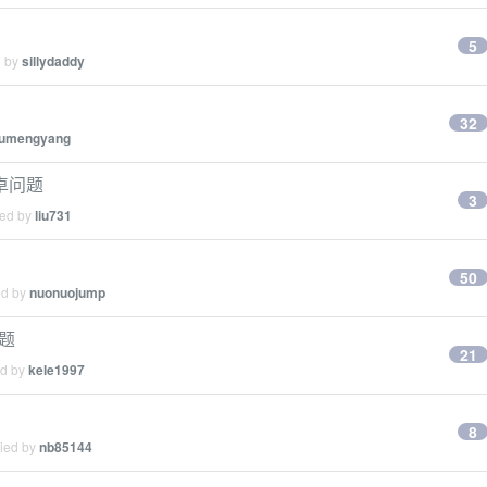
5
d by
sillydaddy
32
umengyang
安卓问题
3
ied by
liu731
50
ed by
nuonuojump
题
21
ed by
kele1997
8
lied by
nb85144