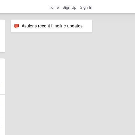
Home
Sign Up
Sign In
Asuler's recent timeline updates