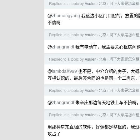
Replied to a topic by
Asuler
北京
问下大家是怎么租
›
›
@
zhumengyang
我这边小区门口贴的，放置的
不信啊
Replied to a topic by
Asuler
北京
问下大家是怎么租
›
›
@
zhangrandl
我有电动车，我主要关心租房问
Replied to a topic by
Asuler
北京
问下大家是怎么租
›
›
@
lambdaX999
也不是，中介介绍的房子，大概
互相认识的，最后签合同的也是同一个二房东，
Replied to a topic by
Asuler
北京
问下大家是怎么租
›
›
@
zhangrandl
朱辛庄那边每天地铁上车不挤吗
Replied to a topic by
Asuler
北京
问下大家是怎么租
›
›
用那种房东直租的软件，好像都是整租的，我没
攻占了