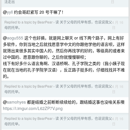
日
法走出
@
yyll
约会哥赶紧写 20 号干嘛了！
Replied to a topic by BearPear
读 关于父母的托举有感，也说说我父
4 月 16
›
日
母的托举。
@
aogu555
这个也好搞，就是网上聊天 or 线下两个路子，网上有好
多软件，你到当地之后就找愿意学中文的你跟他学他的语言呗，这样
就筛出来很多其实中国人的，然后你再找学的好的，等级高的或者来
过中国的、愿意跟你聊的，之后你就慢慢聊呗；
线下有好多什么语言角啊、汉语桥啊、孔子学院之类的（我小姨子现
在就在当地的孔子学院学汉语），反正路子挺多的，仔细找找并不难
的。
Replied to a topic by BearPear
读 关于父母的托举有感，也说说我父
4 月 16
›
日
母的托举。
@
samohyes
都是结婚之前断断续续给的，跟结婚这事也没啥关系噢
https://i.imgur.com/L62ZP7V.png
Replied to a topic by BearPear
读 关于父母的托举有感，也说说我父
4 月 16
›
日
母的托举。