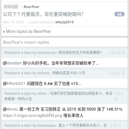
职场话题
•
BearPear
公司下个月要裁员，现在要提桶跑路吗？
48
May 14, 2024 • Lastly replied by
whyzp2019
More topics by BearPear
»
BearPear's recent replies
Replied to a topic by oushirencai
各位现在的主力手机是哪款？
5 月 29 日
›
@
davidyin
好小众的手机，当年非常想买但被砍单了...
Replied to a topic by dcdlove
特斯拉官宣 FSD 入华
5 月 21 日
›
@
Hitori0221
问题现在 6.4w 买了也是 v13...
Replied to a topic by JShen
兄弟们你们加薪最低的比例是多少，有没
5 月 9
›
日
有像我一样的小丑
@
densu
第一份工作 实习到转正 从 2215 长到 5500 涨了 148.31%
https://i.imgur.com/agAJ0Rd.png
增长率惊人
Replied to a topic by fearlessaaa
爱上一个学历差距巨大的人，无
4 月 21
›