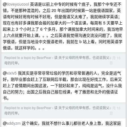
@
iloveyoucool
英语是以前上中专的时候有个底子，我那个中专还不
错，不是那种混混的，之后 20 年出国的时候第一站是俄语国家，英
语有时候好用有时候不好用，但是俄语又太难了，我就继续学英语；
现在也有好多课我那会报的加拿大的一个语言课，每周有 5 天要早上
起来上 3 个小时上了 6 个多月，那个课按加拿大时间来的，我当地早
上六点就要开始上课。。。之后英语我觉得沟通交流没问题了，我就
学俄语，但是当地没中文俄语老师，我就在 b 站上看，同时用英语学
俄语，就这样学的。。。
Replied to a topic by BearPear
读 关于父母的托举有感，也说说我父
4 月 16
›
日
母的托举。
@
xixiv5
我其实是非常非常垃圾的学历和非常普通的人，完全是运气
好，刚毕业那会赶上了互联网后半截，那会比现在好找工作，后来又
赶上了疫情期间出国这波，一下就好起来了，纯纯是运气，没什么我
自己的努力；出国之后我自己报在线课，考了雅思和北外的俄语证
书。
Replied to a topic by BearPear
读 关于父母的托举有感，也说说我父
4 月 16
›
日
母的托举。
@
sddyzm
这个确实，我就不想什么事儿都往老人身上靠，我这家庭