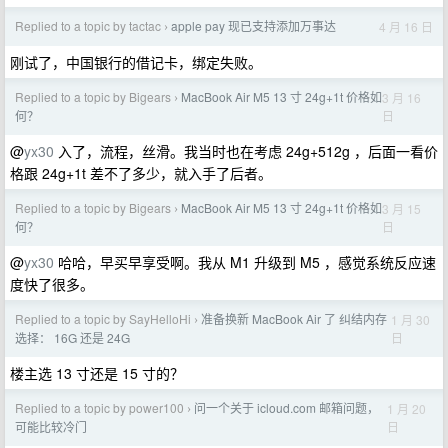
Replied to a topic by tactac
apple pay 现已支持添加万事达
4 月 16 日
›
刚试了，中国银行的借记卡，绑定失败。
Replied to a topic by Bigears
MacBook Air M5 13 寸 24g+1t 价格如
3 月 16
›
日
何？
@
yx30
入了，流程，丝滑。我当时也在考虑 24g+512g ，后面一看价
格跟 24g+1t 差不了多少，就入手了后者。
Replied to a topic by Bigears
MacBook Air M5 13 寸 24g+1t 价格如
3 月 15
›
日
何？
@
yx30
哈哈，早买早享受啊。我从 M1 升级到 M5 ，感觉系统反应速
度快了很多。
Replied to a topic by SayHelloHi
准备换新 MacBook Air 了 纠结内存
1 月 30
›
日
选择： 16G 还是 24G
楼主选 13 寸还是 15 寸的？
Replied to a topic by power100
问一个关于 icloud.com 邮箱问题，
1 月 20
›
日
可能比较冷门