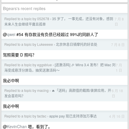
Bigears's recent replies
Replied to a topic by 052678
35 岁了， 一事无成，还没有对象，感到
7 月 8
›
日
未来人生会继续平庸且孤单
@
qwei
#54 有存款没有负债已经超过 99%的同龄人了
Replied to a topic by Lukeeeee
北京休息日骑摩托的好去处
7 月 8 日
›
驾照需要 D 照吗？
Replied to a topic by eggsblue
[送激活码] 🎉 Wins 3.4 发布！把 Mac 刘
7 月
›
1 日
海变成悬浮分屏岛，抽奖送激活码～
我必中啊
Replied to a topic by macing
🔥「送码」高颜值的截图/录屏应用，开
6 月 18
›
日
发会喜欢吗？
我必中啊
Replied to a topic by tactac
apple pay 现已支持添加万事达
4 月 16 日
›
@
KevinChan
嗯，看到了。