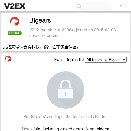
Bigears
V2EX member #130984, joined on 2015-08-06
ONLINE
00:41:37 +08:00
思绪来得快去得也快，偶尔会在这里停留。
Switch topics list
Per Bigears's settings, the topics list is hidden
Deals
info, including closed deals, is not hidden