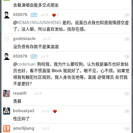
去看演唱会能多交点朋友
052678
Jul 8
8
OP
14
@
KOMA1NIUJUNSHENG
是的。说直白点我也知道我情感空虚
了，没人聊，所以喜欢发帖，找存在感。
godmiracle
Jul 8
15
没负债有存款不是美滋滋
052678
Jul 8
OP
16
@
coderluan
狗咬我，我为什么要咬狗。认为我是骗币也好发帖
员也好，看不惯直接 Block 我就好了。眼不见，心不烦。如果觉
得我有触犯社区规则，我人身攻击他等。直接 @管理员 处罚我
不是更好？
rxswift
Jul 8
17
羡慕
boboaiya3
Jul 8
1
18
性压抑了
amoSjiang
Jul 8
19