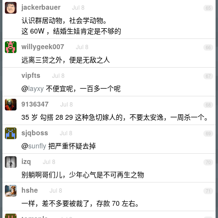
jackerbauer
Jul 8
65
认识群居动物，社会学动物。
这 60W ，结婚生娃肯定是不够的
willygeek007
Jul 8
66
远离三贷之外，便是无敌之人
vipfts
Jul 8
67
@
layxy
不便宜呢，一百多一个呢
9136347
Jul 8
68
35 岁 勾搭 28 29 这种急切嫁人的，不要太安逸，一周杀一个。
sjqboss
Jul 8
69
@
sunfly
把严重怀疑去掉
izq
Jul 8
70
别躺啊哥们儿，少年心气是不可再生之物
hshe
Jul 8
71
一样，差不多要被裁了，存款 70 左右。