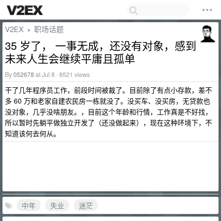
V2EX
职场话题
›
35 岁了， 一事无成，还没有对象，感到
未来人生会继续平庸且孤单
By
052678
at Jul 8 · 8521 views
干了几年程序员工作，前段时间被裁了。目前除了有点小存款，差不
多 60 万和老家自建农民房一栋就没了。没买车、没买房，无贷款也
没对象，几乎没啥朋友。，目前这个年龄和行情，工作真是不好找，
所以暂时先躺平做独立开发了（还没做起来），现在这种环境下，不
知道该何去何从。
中年
失业
迷茫