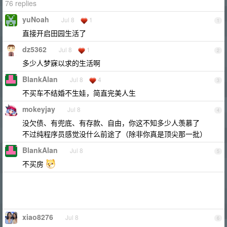
76 replies
yuNoah
Jul 8
1
1
直接开启田园生活了
dz5362
Jul 8
1
2
多少人梦寐以求的生活啊
BlankAlan
Jul 8
4
3
不买车不结婚不生娃，简直完美人生
mokeyjay
Jul 8
4
没欠债、有兜底、有存款、自由，你这不知多少人羡慕了
不过纯程序员感觉没什么前途了（除非你真是顶尖那一批）
BlankAlan
Jul 8
5
不买房
xiao8276
Jul 8
6