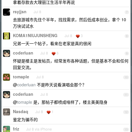
拿着存款去大理丽江生活半年再说
rsyjjsn
Jul 8
7
去旅游城市先住个半年，找找需求，然后低成本创业，拿个 10
万块试试水
KOMA1NIUJUNSHENG
Jul 8
3
8
兄弟一天一个帖子，看来在老家是真的很闲
coderluan
Jul 8
6
9
怀疑是楼主是发帖员，经常发布各种话题，但是基本不会和任何
回复交流。
tomaple
Jul 8
10
@
coderluan
不是昨天说看演唱会那个？
coderluan
Jul 8
11
@
tomaple
是，那帖子都喷成啥样了，楼主美美隐身
Nasdaq
Jul 8
1
12
鉴定为骗币的
friz
Jul 8 via iPhone
13