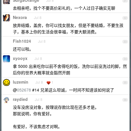
SurgaOrange
Jul 8
31
去相亲吧，找个不要高价彩礼的，一个人过日子确实无聊
Nexora
Jul 8
32
放弃结婚，盖房，你可以找女朋友，但是不要结婚，不要生孩
子，基本上你的生活会很幸福，不要大额消费。
Fish1024
Jul 8
33
还可以啦。
xyooyx
Jul 8
34
拿 5000 出来吃你以前不舍得吃的饭，洗你以前没洗过的脚，然
后你的世界大概率就会豁然开朗
luzemin
Jul 8
1
35
@
052678
#14 兄弟这么坦诚，一时间不知道该如何说了
raydied
Jul 8
36
没车没房没对象，按理说存款比现在还多才是。
那就说明，你有爱好。
有爱好，不该焦虑才对啊。