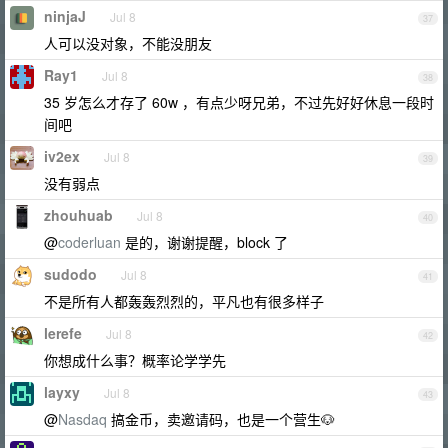
ninjaJ
Jul 8
37
人可以没对象，不能没朋友
Ray1
Jul 8
38
35 岁怎么才存了 60w ，有点少呀兄弟，不过先好好休息一段时
间吧
iv2ex
Jul 8
39
没有弱点
zhouhuab
Jul 8
40
@
coderluan
是的，谢谢提醒，block 了
sudodo
Jul 8
41
不是所有人都轰轰烈烈的，平凡也有很多样子
lerefe
Jul 8
42
你想成什么事？概率论学学先
layxy
Jul 8
43
@
Nasdaq
搞金币，卖邀请码，也是一个营生🐶