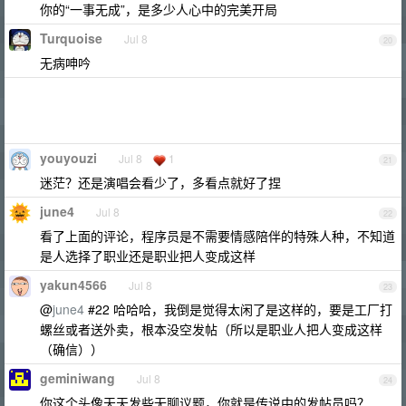
你的“一事无成”，是多少人心中的完美开局
Turquoise
Jul 8
20
无病呻吟
youyouzi
Jul 8
1
21
迷茫？还是演唱会看少了，多看点就好了捏
june4
Jul 8
22
看了上面的评论，程序员是不需要情感陪伴的特殊人种，不知道
是人选择了职业还是职业把人变成这样
yakun4566
Jul 8
23
@
june4
#22 哈哈哈，我倒是觉得太闲了是这样的，要是工厂打
螺丝或者送外卖，根本没空发帖（所以是职业人把人变成这样
（确信））
geminiwang
Jul 8
24
你这个头像天天发些无聊议题，你就是传说中的发帖员吗？