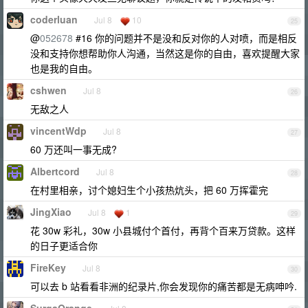
coderluan
Jul 8
10
25
@
052678
#16 你的问题并不是没和反对你的人对喷，而是相反
没和支持你想帮助你人沟通，当然这是你的自由，喜欢提醒大家
也是我的自由。
cshwen
Jul 8
26
无敌之人
vincentWdp
Jul 8
27
60 万还叫一事无成?
Albertcord
Jul 8
28
在村里相亲，讨个媳妇生个小孩热炕头，把 60 万挥霍完
JingXiao
Jul 8
1
29
花 30w 彩礼，30w 小县城付个首付，再背个百来万贷款。这样
的日子更适合你
FireKey
Jul 8
30
可以去 b 站看看非洲的纪录片,你会发现你的痛苦都是无病呻吟.