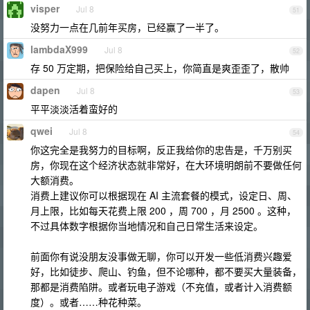
visper
Jul 8
51
没努力一点在几前年买房，已经赢了一半了。
lambdaX999
Jul 8
52
存 50 万定期，把保险给自己买上，你简直是爽歪歪了，散帅
dapen
Jul 8
53
平平淡淡活着蛮好的
qwei
Jul 8
54
你这完全是我努力的目标啊，反正我给你的忠告是，千万别买
房，你现在这个经济状态就非常好，在大环境明朗前不要做任何
大额消费。
消费上建议你可以根据现在 AI 主流套餐的模式，设定日、周、
月上限，比如每天花费上限 200 ，周 700 ，月 2500 。这种，
不过具体数字根据你当地情况和自己日常生活来设定。
前面你有说没朋友没事做无聊，你可以开发一些低消费兴趣爱
好，比如徒步、爬山、钓鱼，但不论哪种，都不要买大量装备，
那都是消费陷阱。或者玩电子游戏（不充值，或者计入消费额
度）。或者……种花种菜。