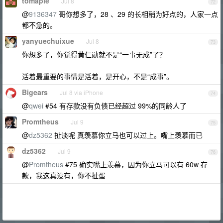
tomaple
Jul 8
72
@
9136347
哥你想多了，28 、29 的长相稍为好点的，人家一点
都不急的。
yanyuechuixue
Jul 8
73
你想多了，你觉得黄仁勋就不是“一事无成”了？
活着最重要的事情是活着，是开心，不是“成事”。
Bigears
Jul 8 via iPhone
74
@
qwei
#54 有存款没有负债已经超过 99%的同龄人了
Promtheus
Jul 9
75
@
dz5362
扯淡呢 真羡慕你立马也可以过上。嘴上羡慕而已
dz5362
Jul 9
76
@
Promtheus
#75 确实嘴上羡慕，因为你立马可以有 60w 存
款，我这真没有，你不扯蛋