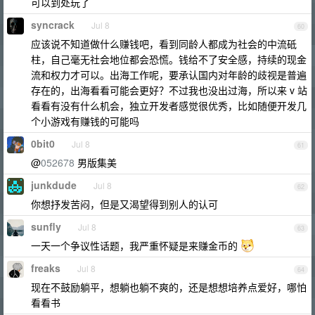
可以到处玩了
syncrack
Jul 8
60
应该说不知道做什么赚钱吧，看到同龄人都成为社会的中流砥
柱，自己毫无社会地位都会恐慌。钱给不了安全感，持续的现金
流和权力才可以。出海工作呢，要承认国内对年龄的歧视是普遍
存在的，出海看看可能会更好？不过我也没出过海，所以来 v 站
看看有没有什么机会，独立开发者感觉很优秀，比如随便开发几
个小游戏有赚钱的可能吗
0bit0
Jul 8
61
@
052678
男版集美
junkdude
Jul 8
62
你想抒发苦闷，但是又渴望得到别人的认可
sunfly
Jul 8
63
一天一个争议性话题，我严重怀疑是来赚金币的
freaks
Jul 8
64
现在不鼓励躺平，想躺也躺不爽的，还是想想培养点爱好，哪怕
看看书