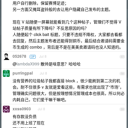
用户自行删除，保留赛博足迹；
另一方面又掩耳盗铃般的去让用户隐藏自己发布的主题。
现在 V 站随便一屏幕就能看到几个这种帖子，管理们不觉得 V
站帖子质量有所下降吗？不反思原因的吗？
人随便起个 click bait 标题，只要不违规不降权，大家都去看都
去回复，然后主题发布者还能得到铜币，最后结合邀请码需要金
币生成的 combo ，背后是不是在美美卖邀请码也没人知道的。
052678
Jul 8
OP
57
@
lambdaX999
散帅是啥意思？哈哈哈
purringpal
Jul 8
58
没有营养的垃圾帖子我都直接 block ，很少能刷到第二次的机
会。耐不住很多 v 友就是爱看这些，有需求也就出现了“市场”，
管理确实问题很大，但是按理想情况管理成本也很高，所以何必
内耗自己，它们爱干嘛干嘛吧。
xxss0903
Jul 8
59
有存款没负债
还不用上班了现在