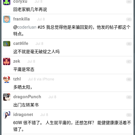
coryxu
Jul 8
44
回老家躺几年再说
frankilla
Jul 8
45
@
coderluan
#25 我总觉得他是来骗回复的，他发的帖子都这个
特点。
cat9life
Jul 8
46
这不就是毫无破绽之人吗
zek
Jul 8
47
平庸是常态
tzhl
Jul 8 via iPhone
48
多晒太阳，
dragonPunch
Jul 8
49
出门左转某书
idragonet
Jul 8
50
60W 很不错了。 人生就平庸的，还想怎样？ 能健健康康活着不
错了。