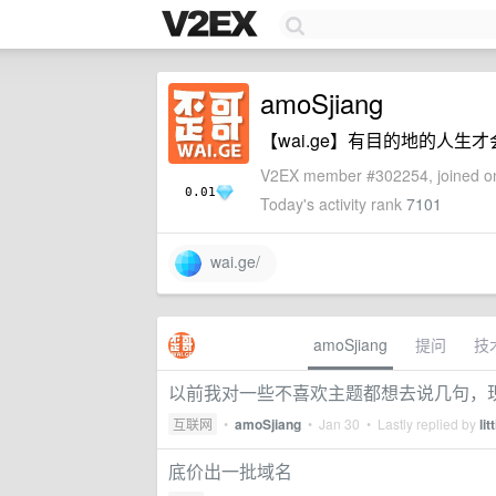
amoSjiang
【wai.ge】有目的地的人
V2EX member #302254, joined on
0.01
Today's activity rank
7101
wai.ge/
amoSjiang
提问
技
以前我对一些不喜欢主题都想去说几句，
互联网
•
amoSjiang
•
Jan 30
• Lastly replied by
lit
底价出一批域名