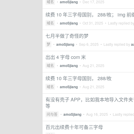
域名
•
amoSjiang
•
Dec 17, 2025
续费 10 年三字母国别， 288/枚； img 前
域名
•
amoSjiang
•
Oct 31, 2025
• Lastly replied b
七月半做了奇怪的梦
梦
•
amoSjiang
•
Sep 6, 2025
• Lastly replied by
a
出出 4 字母 com 米
域名
•
amoSjiang
•
Aug 21, 2025
续费 10 年三字母国别， 288/枚
域名
•
amoSjiang
•
Aug 21, 2025
有没有壳子 APP，比如我本地导入文件夹
等
问与答
•
amoSjiang
•
Aug 16, 2025
• Lastly replie
百元出续费十年可备三字母