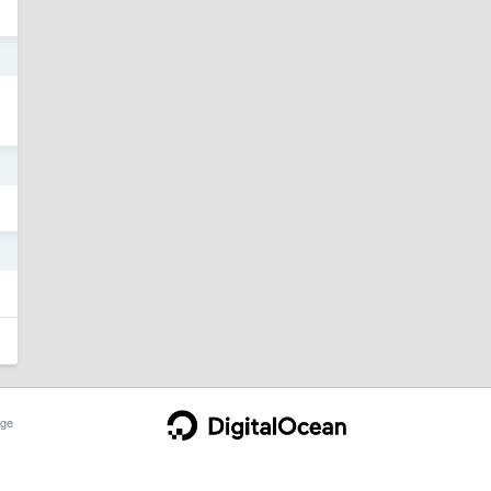
9
8
6
ge