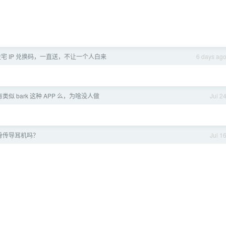
宅 IP 兑换码，一直送，不让一个人白来
6 days ag
类似 bark 这种 APP 么，为啥没人做
Jul 2
骨传导耳机吗？
Jul 1