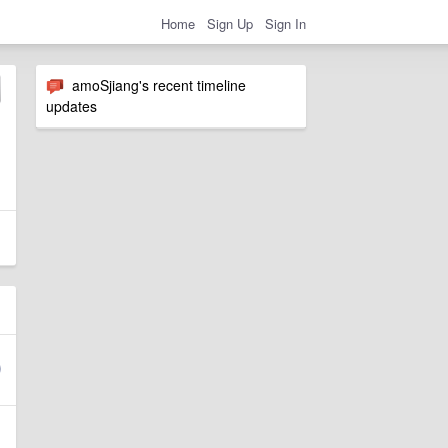
Home
Sign Up
Sign In
amoSjiang's recent timeline
updates