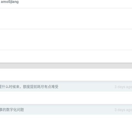
y
amoSjiang
 重置什么时候来，额度提前耗尽有点难受
3 days ag
事的数字化问题
3 days ag