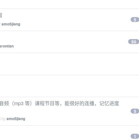
缀
5
y
amoSjiang
50
arontian
音频（mp3 等）课程节目等，能很好的连播，记忆进度
5
d by
amoSjiang
1