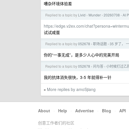
嘈杂环境体验差
Replied to a topic by
Livid
Wunder
20260708 - AI 
›
›
https://edge.v2ex.com/chat?persona=wintermu
试试咸蛋
Replied to a topic by
052678
职场话题
35 岁了，
›
›
你的“一事无成”，是多少人心中的完美开局
Replied to a topic by
052678
问与答
小时候打过乙肝
›
›
我的抗体消失很快，3-5 年就得补一针
More replies by amoSjiang
»
About
·
Help
·
Advertise
·
Blog
·
API
创意工作者们的社区