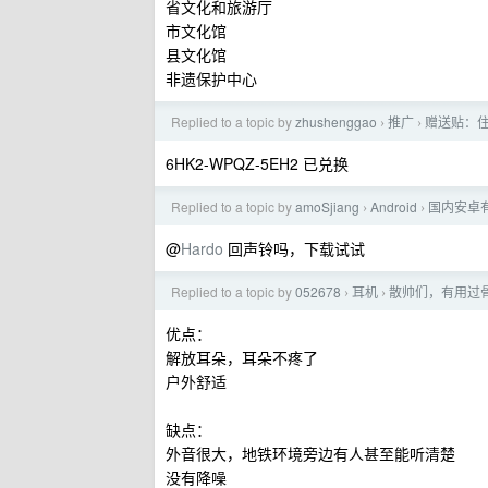
省文化和旅游厅
市文化馆
县文化馆
非遗保护中心
Replied to a topic by
zhushenggao
推广
赠送贴：住
›
›
6HK2-WPQZ-5EH2 已兑换
Replied to a topic by
amoSjiang
Android
国内安卓有
›
›
@
Hardo
回声铃吗，下载试试
Replied to a topic by
052678
耳机
散帅们，有用过
›
›
优点：
解放耳朵，耳朵不疼了
户外舒适
缺点：
外音很大，地铁环境旁边有人甚至能听清楚
没有降噪